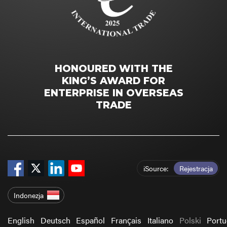
HONOURED WITH THE
KING’S AWARD FOR
ENTERPRISE IN OVERSEAS
TRADE
iSource
Rejestracja
Indonezja
English
Deutsch
Español
Français
Italiano
Polski
Port