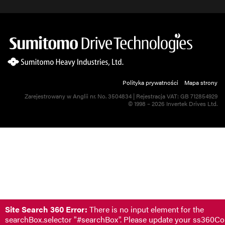
Polityka prywatności
Mapa strony
Zarejestrowany w Anglii nr. No. 3504834 | Rejestracja VAT: GB 712854929
© 1998 – 2026 Invertek Drives Ltd.
Site Search 360 Error:
There is no input element for the
searchBox.selector "#searchBox". Please update your ss360Co