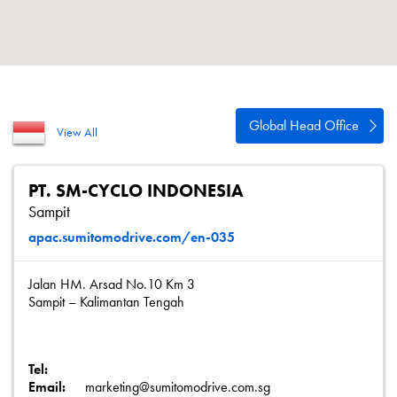
Polityka prywatności
Mapa strony
iSource
Rejestracja
Global Head Office
View All
PT. SM-CYCLO INDONESIA
Sampit
apac.sumitomodrive.com/en-035
Jalan HM. Arsad No.10 Km 3
Sampit – Kalimantan Tengah
Tel:
Email:
marketing@sumitomodrive.com.sg