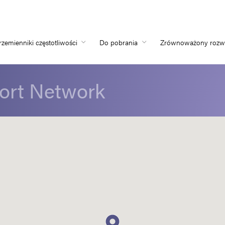
rzemienniki częstotliwości
Do pobrania
Zrównoważony rozw
Home
ort Network
Przemienniki częs
Do pobrania
Zrównoważony ro
Nowości
Oferty pracy
O nas
Kontakt