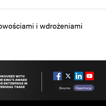
 nowościami i wdrożeniami
ONOURED WITH
HE KING’S AWARD
R ENTERPRISE IN
VERSEAS TRADE
iSource
Rejestracja