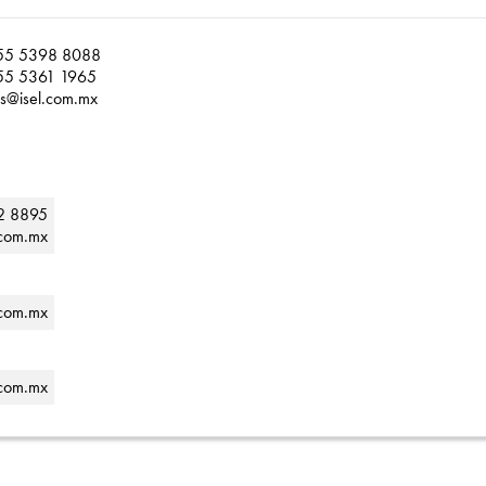
55 5398 8088
55 5361 1965
as@isel.com.mx
2 8895
.com.mx
.com.mx
.com.mx