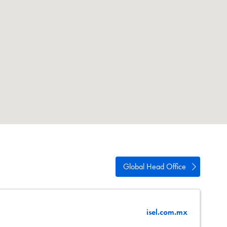
ści
acja
Global Head Office
isel.com.mx