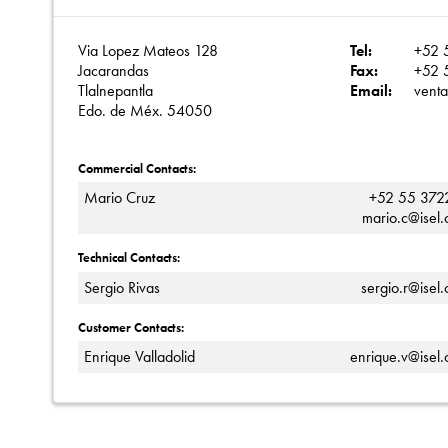
Via Lopez Mateos 128
Tel:
+52 
Jacarandas
Fax:
+52 
Tlalnepantla
Email:
vent
Edo. de Méx. 54050
Commercial Contacts:
Mario Cruz
+52 55 372
mario.c@isel
Technical Contacts:
Sergio Rivas
sergio.r@isel
Customer Contacts:
Enrique Valladolid
enrique.v@isel