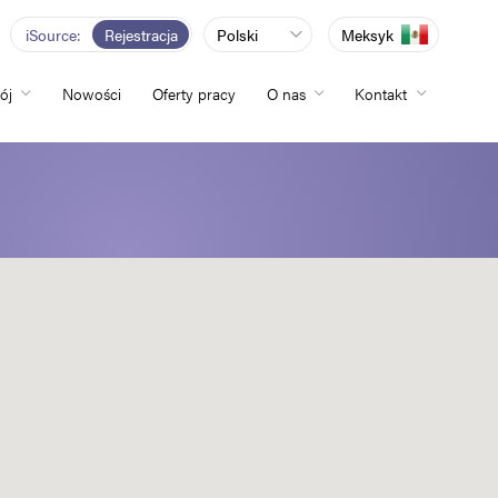
iSource
Rejestracja
Polski
Meksyk
ój
Nowości
Oferty pracy
O nas
Kontakt
totliwości
zwój