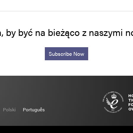
a, by być na bieżąco z naszymi
Subscribe Now
H
T
FO
Polski
Português
O