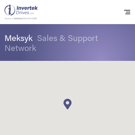
Meksyk
Sales & Support
Home
Network
Przemienniki częstot
Do pobrania
Zrównoważony rozw
Nowości
Oferty pracy
O nas
Kontakt