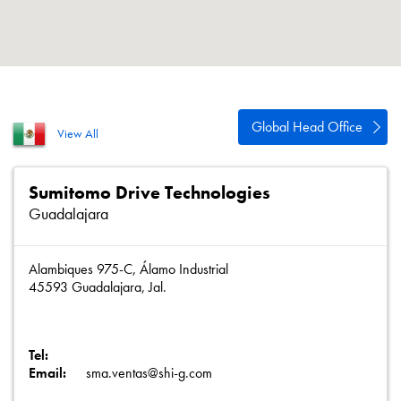
Polityka prywatności
Mapa strony
iSource
Rejestracja
Global Head Office
View All
Sumitomo Drive Technologies
Guadalajara
Alambiques 975-C, Álamo Industrial
45593 Guadalajara, Jal.
Tel:
Email:
sma.ventas@shi-g.com