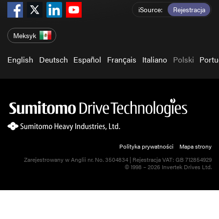
iSource
Rejestracja
Meksyk
English
Deutsch
Español
Français
Italiano
Polski
Port
Polityka prywatności
Mapa strony
Zarejestrowany w Anglii nr. No. 3504834 | Rejestracja VAT: GB 712854929
© 1998 – 2026 Invertek Drives Ltd.