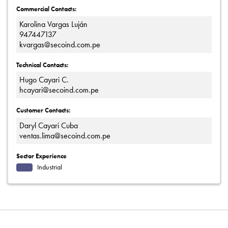
Commercial Contacts:
Karolina Vargas Luján
947447137
kvargas@secoind.com.pe
Technical Contacts:
Hugo Cayari C.
hcayari@secoind.com.pe
Customer Contacts:
Daryl Cayari Cuba
ventas.lima@secoind.com.pe
Sector Experience
Industrial