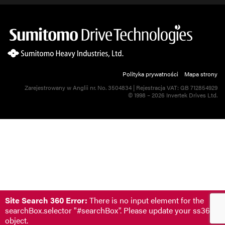
Polityka prywatności
Mapa strony
Zarejestrowany w Anglii nr. No. 3504834 | Rejestracja VAT: GB 712854929
© 1998 – 2026 Invertek Drives Ltd.
Site Search 360 Error:
There is no input element for the
searchBox.selector "#searchBox". Please update your ss360Co
object.