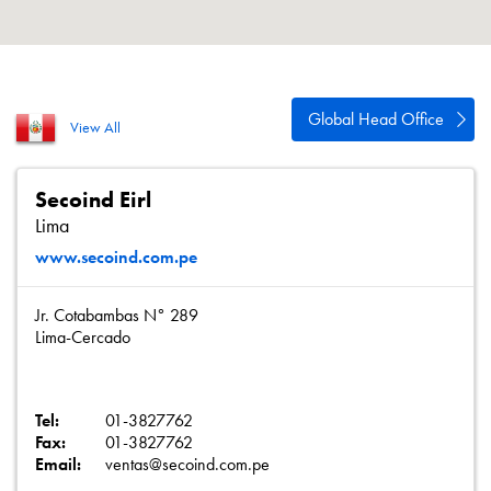
Polityka prywatności
Mapa strony
iSource
Rejestracja
Global Head Office
View All
Secoind Eirl
Lima
www.secoind.com.pe
Jr. Cotabambas N° 289
Lima-Cercado
Tel:
01-3827762
Fax:
01-3827762
Email:
ventas@secoind.com.pe