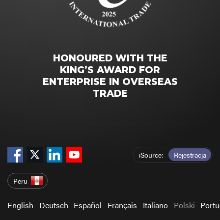
HONOURED WITH THE
KING’S AWARD FOR
ENTERPRISE IN OVERSEAS
TRADE
iSource
Rejestracja
Peru
English
Deutsch
Español
Français
Italiano
Polski
Port