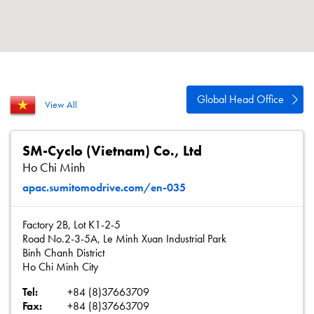
Polityka prywatności
Mapa strony
iSource
Rejestracja
Global Head Office
View All
SM-Cyclo (Vietnam) Co., Ltd
Ho Chi Minh
apac.sumitomodrive.com/en-035
Factory 2B, Lot K1-2-5
Road No.2-3-5A, Le Minh Xuan Industrial Park
Binh Chanh District
Ho Chi Minh City
Tel:
+84 (8)37663709
Fax:
+84 (8)37663709