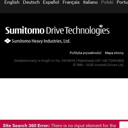
English
Deutsch
Español
Français
Italiano
Polski
Port
Polityka prywatności
Mapa strony
Zarejestrowany w Anglii nr. No. 3504834 | Rejestracja VAT: GB 712854929
© 1998 – 2026 Invertek Drives Ltd.
Site Search 360 Error:
There is no input element for the