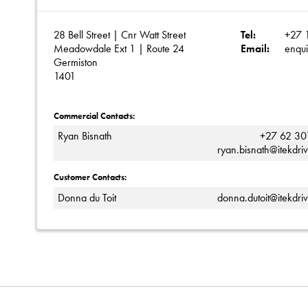
28 Bell Street | Cnr Watt Street
Tel:
+27 
Meadowdale Ext 1 | Route 24
Email:
enqui
Germiston
1401
Commercial Contacts:
Ryan Bisnath
+27 62 30
ryan.bisnath@itekdri
Customer Contacts:
Donna du Toit
donna.dutoit@itekdri