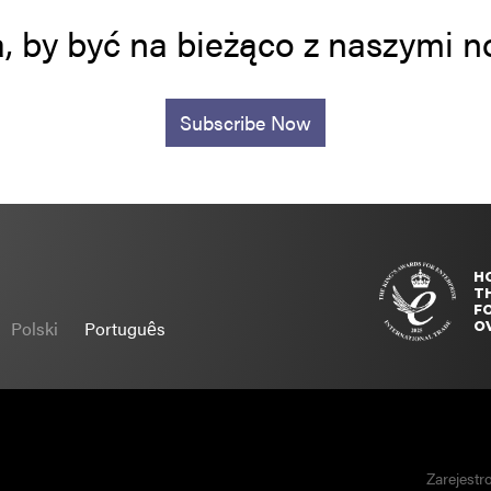
a, by być na bieżąco z naszymi
Subscribe Now
H
T
FO
Polski
Português
O
Zarejestr