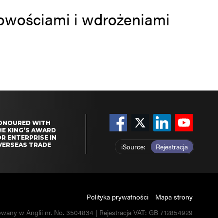
 nowościami i wdrożeniami
ONOURED WITH
HE KING’S AWARD
R ENTERPRISE IN
VERSEAS TRADE
iSource
Rejestracja
Polityka prywatności
Mapa strony
owany w Anglii nr. No. 3504834 | Rejestracja VAT: GB 712854929