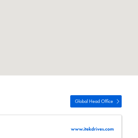
ści
acja
Global Head Office
www.itekdrives.com