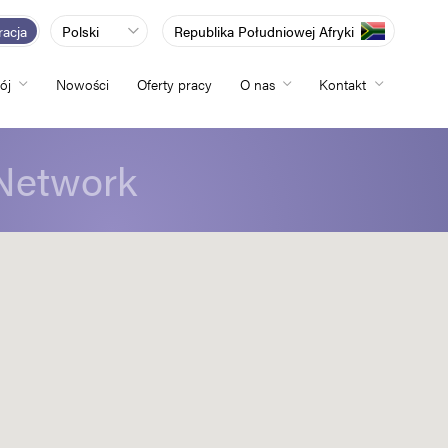
racja
Polski
Republika Południowej Afryki
ój
Nowości
Oferty pracy
O nas
Kontakt
Network
totliwości
zwój