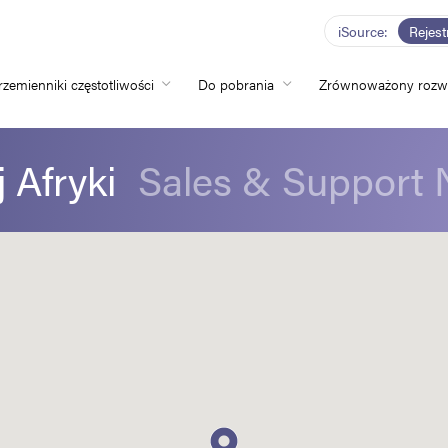
iSource
Rejest
rzemienniki częstotliwości
Do pobrania
Zrównoważony rozw
Home
 Afryki
Sales & Support 
Przemienniki częs
Do pobrania
Zrównoważony ro
Nowości
Oferty pracy
O nas
Kontakt