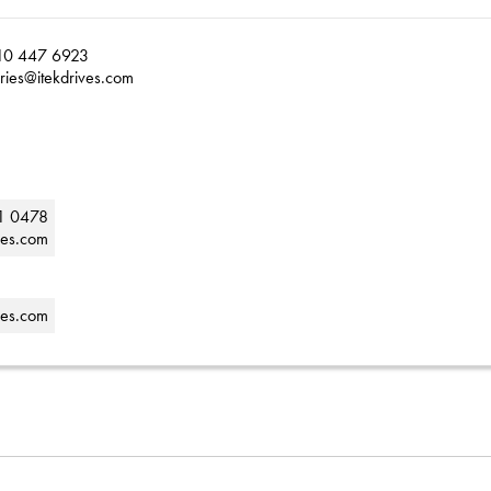
10 447 6923
ries@itekdrives.com
1 0478
ves.com
ves.com