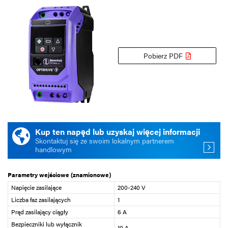
Pobierz PDF
Kup ten napęd lub uzyskaj więcej informacji
Skontaktuj się ze swoim lokalnym partnerem
handlowym
Parametry wejściowe (znamionowe)
Napięcie zasilające
200-240 V
Liczba faz zasilających
1
Prąd zasilający ciągły
6 A
Bezpieczniki lub wyłącznik
10 A