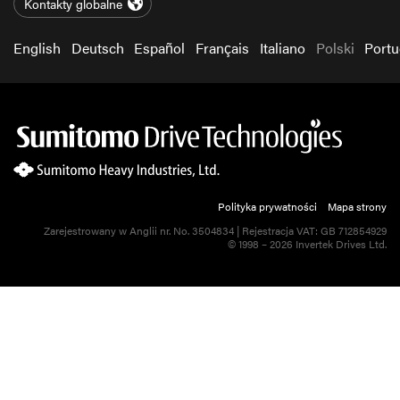
Kontakty globalne
English
Deutsch
Español
Français
Italiano
Polski
Port
Polityka prywatności
Mapa strony
Zarejestrowany w Anglii nr. No. 3504834 | Rejestracja VAT: GB 712854929
© 1998 – 2026 Invertek Drives Ltd.