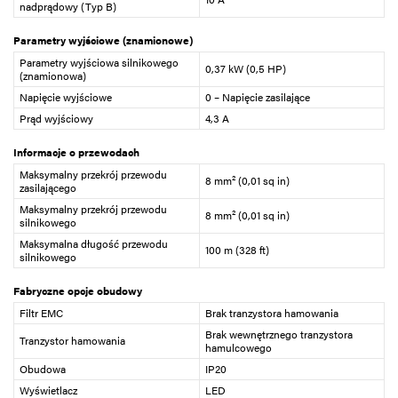
nadprądowy (Typ B)
Parametry wyjściowe (znamionowe)
Parametry wyjściowa silnikowego
0,37 kW (0,5 HP)
(znamionowa)
Napięcie wyjściowe
0 – Napięcie zasilające
Prąd wyjściowy
4,3 A
Informacje o przewodach
Maksymalny przekrój przewodu
8 mm² (0,01 sq in)
zasilającego
Maksymalny przekrój przewodu
8 mm² (0,01 sq in)
silnikowego
Maksymalna długość przewodu
100 m (328 ft)
silnikowego
Fabryczne opcje obudowy
Filtr EMC
Brak tranzystora hamowania
Brak wewnętrznego tranzystora
Tranzystor hamowania
hamulcowego
Obudowa
IP20
Wyświetlacz
LED