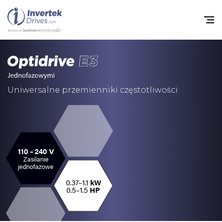
Home
Przemienniki częstot
Uniwersalne przemienniki częstotliwości
Do pobrania
Zrównoważony rozw
Nowości
110 – 240 V
Zasilanie
jednofazowe
Oferty pracy
0.37–1.1
kW
O nas
0.5–1.5
HP
Kontakt