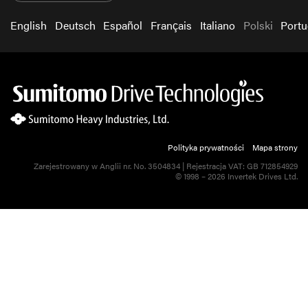
English
Deutsch
Español
Français
Italiano
Polski
Port
Polityka prywatności
Mapa strony
Zarejestrowany w Anglii nr. No. 3504834 | Rejestracja VAT: GB 712854929
© 1998 – 2026 Invertek Drives Ltd.