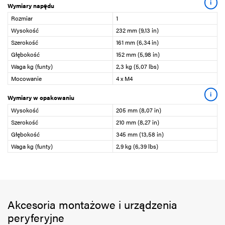
i
Wymiary napędu
Rozmiar
1
Wysokość
232 mm (9,13 in)
Szerokość
161 mm (6,34 in)
Głębokość
152 mm (5,98 in)
Waga kg (funty)
2,3 kg (5,07 lbs)
Mocowanie
4 x M4
i
Wymiary w opakowaniu
Wysokość
205 mm (8,07 in)
Szerokość
210 mm (8,27 in)
Głębokość
345 mm (13,58 in)
Waga kg (funty)
2,9 kg (6,39 lbs)
Akcesoria montażowe i urządzenia
peryferyjne