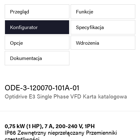
Polityka prywatności
Przegląd
Funkcje
Mapa strony
Konfigurator
Specyfikacja
iSource
Rejestracja
Opcje
Wdrożenia
Dokumentacja
ODE-3-120070-101A-01
Optidrive E3 Single Phase VFD Karta katalogowa
0,75 kW (1 HP), 7 A, 200-240 V, 1PH
IP66 Zewnętrzny nieprzełączany Przemienniki
częstotliwości