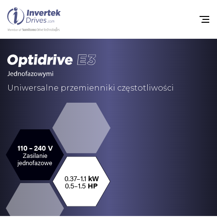
Home
Przemienniki częstot
Uniwersalne przemienniki częstotliwości
Do pobrania
Zrównoważony rozw
Nowości
110 – 240 V
Zasilanie
jednofazowe
Oferty pracy
0.37–1.1
kW
O nas
0.5–1.5
HP
Kontakt