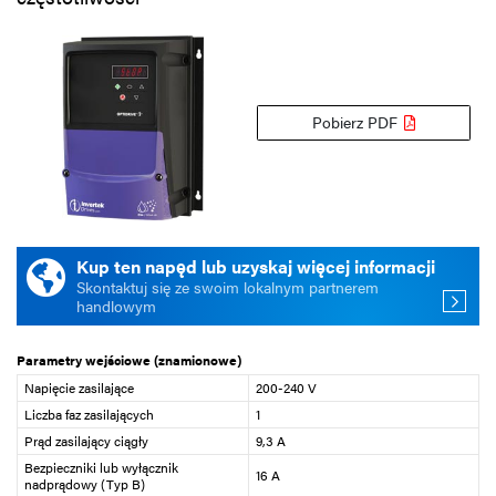
Pobierz PDF
Kup ten napęd lub uzyskaj więcej informacji
Skontaktuj się ze swoim lokalnym partnerem
handlowym
Parametry wejściowe (znamionowe)
Napięcie zasilające
200-240 V
Liczba faz zasilających
1
Prąd zasilający ciągły
9,3 A
Bezpieczniki lub wyłącznik
16 A
nadprądowy (Typ B)