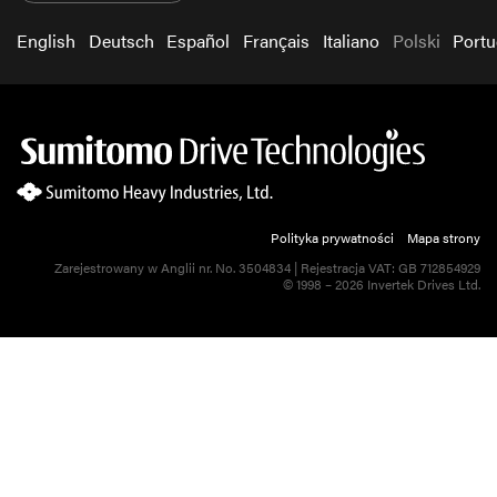
English
Deutsch
Español
Français
Italiano
Polski
Port
Polityka prywatności
Mapa strony
Zarejestrowany w Anglii nr. No. 3504834 | Rejestracja VAT: GB 712854929
© 1998 – 2026 Invertek Drives Ltd.