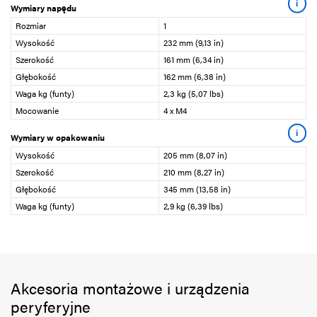
i
Wymiary napędu
Rozmiar
1
Wysokość
232 mm (9,13 in)
Szerokość
161 mm (6,34 in)
Głębokość
162 mm (6,38 in)
Waga kg (funty)
2,3 kg (5,07 lbs)
Mocowanie
4 x M4
i
Wymiary w opakowaniu
Wysokość
205 mm (8,07 in)
Szerokość
210 mm (8,27 in)
Głębokość
345 mm (13,58 in)
Waga kg (funty)
2,9 kg (6,39 lbs)
Akcesoria montażowe i urządzenia
peryferyjne