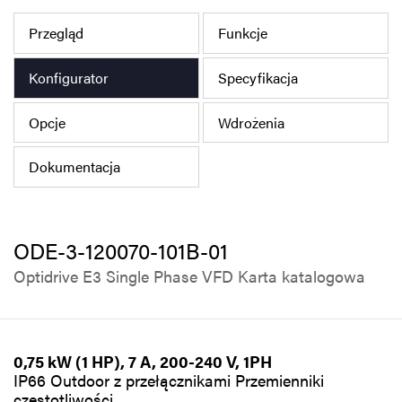
Polityka prywatności
Przegląd
Funkcje
Mapa strony
Konfigurator
Specyfikacja
iSource
Rejestracja
Opcje
Wdrożenia
Dokumentacja
ODE-3-120070-101B-01
Optidrive E3 Single Phase VFD Karta katalogowa
0,75 kW (1 HP), 7 A, 200-240 V, 1PH
IP66 Outdoor z przełącznikami Przemienniki
częstotliwości