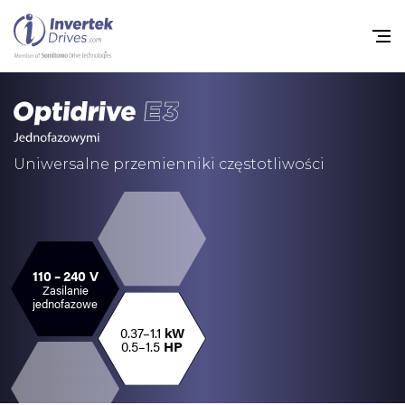
Home
Przemienniki częstot
Uniwersalne przemienniki częstotliwości
Do pobrania
Zrównoważony rozw
Nowości
110 – 240 V
Zasilanie
jednofazowe
Oferty pracy
0.37–1.1
kW
O nas
0.5–1.5
HP
Kontakt