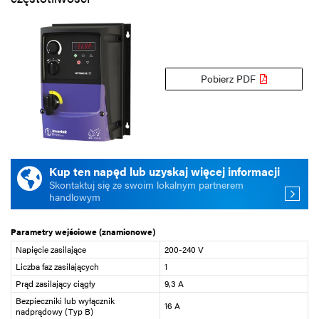
Pobierz PDF
Kup ten napęd lub uzyskaj więcej informacji
Skontaktuj się ze swoim lokalnym partnerem
handlowym
Parametry wejściowe (znamionowe)
Napięcie zasilające
200-240 V
Liczba faz zasilających
1
Prąd zasilający ciągły
9,3 A
Bezpieczniki lub wyłącznik
16 A
nadprądowy (Typ B)