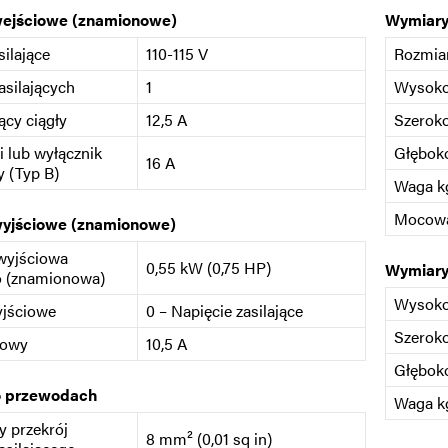
wejściowe (znamionowe)
Wymiary
silające
110-115 V
Rozmia
asilających
1
Wysok
ący ciągły
12,5 A
Szerok
i lub wyłącznik
Głębok
16 A
 (Typ B)
Waga kg
Mocow
wyjściowe (znamionowe)
wyjściowa
0,55 kW (0,75 HP)
Wymiary
o (znamionowa)
Wysok
yjściowe
0 – Napięcie zasilające
Szerok
iowy
10,5 A
Głębok
o przewodach
Waga kg
 przekrój
8 mm² (0,01 sq in)