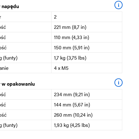
i
 napędu
r
2
ość
221 mm (8,7 in)
ość
110 mm (4,33 in)
ość
150 mm (5,91 in)
 (funty)
1,7 kg (3,75 lbs)
anie
4 x M5
i
 w opakowaniu
ość
234 mm (9,21 in)
ość
144 mm (5,67 in)
ość
260 mm (10,24 in)
 (funty)
1,93 kg (4,25 lbs)