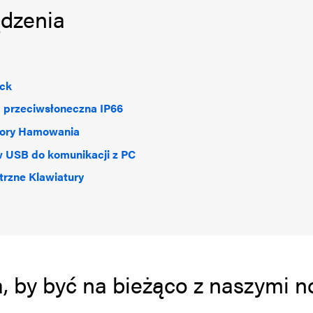
ądzenia
ick
 przeciwsłoneczna IP66
tory Hamowania
 USB do komunikacji z PC
rzne Klawiatury
a, by być na bieżąco z naszymi