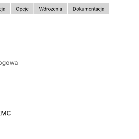
Polityka prywatno
cja
Opcje
Wdrożenia
Dokumentacja
Mapa strony
iSource
Rejestr
1
logowa
 EMC