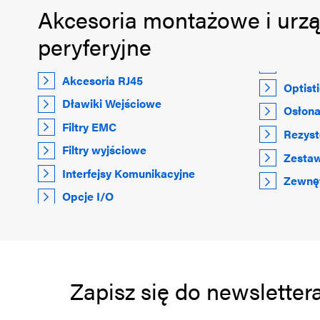
Akcesoria montażowe i urz
peryferyjne
Akcesoria RJ45
Optist
Dławiki Wejściowe
Osłona
Filtry EMC
Rezys
Filtry wyjściowe
Zestaw
Interfejsy Komunikacyjne
Zewnęt
Opcje I/O
Zapisz się do newsletter