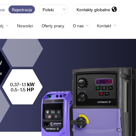
rce
Rejestracja
Polski
Kontakty globalne
ój
Nowości
Oferty pracy
O nas
Kontakt
totliwości
V
e
zwój
0.37–1.1
kW
0.5–1.5
HP