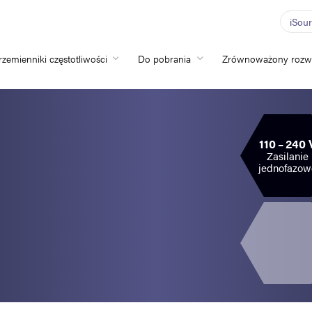
iSou
rzemienniki częstotliwości
Do pobrania
Zrównoważony rozw
Home
Przemienniki częs
110 – 240 
Do pobrania
Zasilanie
jednofazow
Zrównoważony ro
Nowości
Oferty pracy
O nas
Kontakt