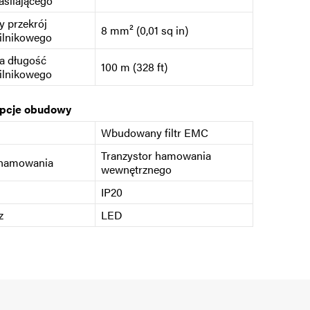
asilającego
 przekrój
8 mm² (0,01 sq in)
ilnikowego
a długość
100 m (328 ft)
ilnikowego
opcje obudowy
Wbudowany filtr EMC
Tranzystor hamowania
 hamowania
wewnętrznego
IP20
z
LED