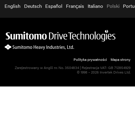
English
Deutsch
Español
Français
Italiano
Polski
Port
Polityka prywatności
Mapa strony
Zarejestrowany w Anglii nr. No. 3504834 | Rejestracja VAT: GB 712854929
© 1998 – 2026 Invertek Drives Ltd.