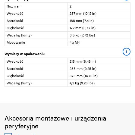
Rozmiar
2
Wysokość
257 mm (10,12 in)
Szerokość
188 mm (7,4 in)
Głębokość
172 mm (6,77 in)
Waga kg (funty)
3,5 kg (7,72 lbs)
Mocowanie
4 x M4
i
Wymiary w opakowaniu
Wysokość
215 mm (8,46 in)
Szerokość
235 mm (9,25 in)
Głębokość
375 mm (14,76 in)
Waga kg (funty)
4,2 kg (9,26 lbs)
Akcesoria montażowe i urządzenia
peryferyjne