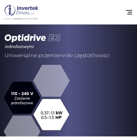
Home
Przemienniki częstot
Uniwersalne przemienniki częstotliwości
Do pobrania
Zrównoważony rozw
Nowości
110 – 240 V
Zasilanie
jednofazowe
Oferty pracy
0.37–1.1
kW
O nas
0.5–1.5
HP
Kontakt