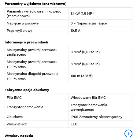
Parametry wyjściowe (znamionowe)
Parametry wyjściowa silnikowego
1,1 kW (1,5 HP)
(znamionowa)
Napięcie wyjściowe
0 – Napięcie zasilające
Prąd wyjściowy
10,5 A
Informacje o przewodach
Maksymalny przekrój przewodu
8 mm² (0,01 sq in)
zasilającego
Maksymalny przekrój przewodu
8 mm² (0,01 sq in)
silnikowego
Maksymalna długość przewodu
100 m (328 ft)
silnikowego
Fabryczne opcje obudowy
Filtr EMC
Wbudowany filtr EMC
Tranzystor hamowania
Tranzystor hamowania
wewnętrznego
Obudowa
IP66 Zewnętrzny nieprzełączany
Wyświetlacz
LED
i
Wymiary napędu