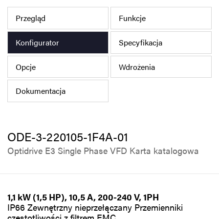
Polityka prywatności
Przegląd
Funkcje
Mapa strony
Konfigurator
Specyfikacja
iSource
Rejestracja
Opcje
Wdrożenia
Dokumentacja
ODE-3-220105-1F4A-01
Optidrive E3 Single Phase VFD Karta katalogowa
1,1 kW (1,5 HP), 10,5 A, 200-240 V, 1PH
IP66 Zewnętrzny nieprzełączany Przemienniki
częstotliwości z filtrem EMC