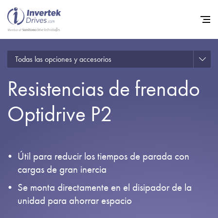
Todas las opciones y accesorios
Home
Resistencias de frenado
Variadores de frecuencia
Soporte
Optidrive P2
Sostenibilidad
Noticias
Útil para reducir los tiempos de parada con
Empleo
cargas de gran inercia
Acerca de
Se monta directamente en el disipador de la
unidad para ahorrar espacio
Contacto