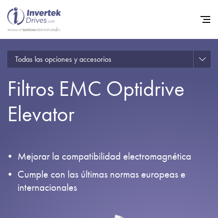
Todas las opciones y accesorios
Home
Filtros EMC Optidrive
Variadores de frecuencia
Soporte
Elevator
Sostenibilidad
Noticias
Mejorar la compatibilidad electromagnética
Empleo
Cumple con las últimas normas europeas e
Acerca de
internacionales
Contacto