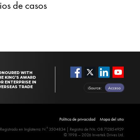
dios de casos
ONOURED WITH
HE KING’S AWARD
R ENTERPRISE IN
VERSEAS TRADE
iSource
Acceso
Política de privacidad
Mapa del sitio
º
Registrado en Inglaterra: N.
3504834 | Registro de IVA: GB 712854929
© 1998 – 2026 Invertek Drives Ltd.