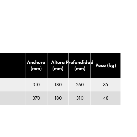
Anchura
Altura
Profundidad
Peso (kg)
(mm)
(mm)
(mm)
310
180
260
35
370
180
310
48