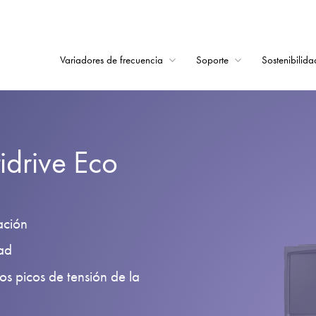
Variadores de frecuencia
Soporte
Sostenibilida
Home
Variadores de frecu
idrive Eco
Soporte
Sostenibilidad
Noticias
ación
Empleo
dad
Acerca de
os picos de tensión de la
Contacto