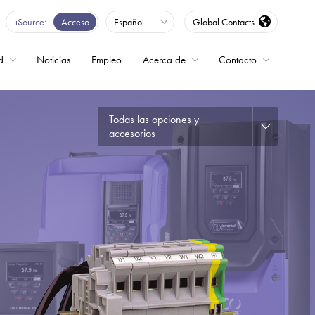
iSource
Acceso
Español
Global Contacts
d
Noticias
Empleo
Acerca de
Contacto
Todas las opciones y
encia
accesorios