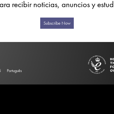
ara recibir noticias, anuncios y estu
Subscribe Now
H
T
FO
i
Português
O