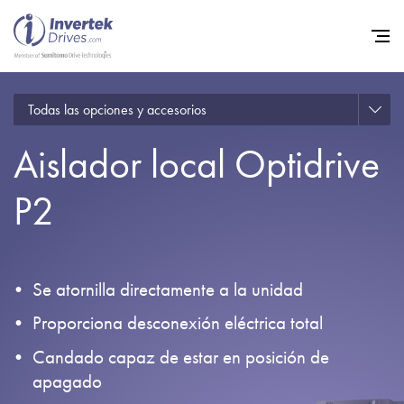
Todas las opciones y accesorios
Home
Aislador local Optidrive
Variadores de frecuencia
Soporte
P2
Sostenibilidad
Noticias
Se atornilla directamente a la unidad
Empleo
Proporciona desconexión eléctrica total
Acerca de
Candado capaz de estar en posición de
Contacto
apagado