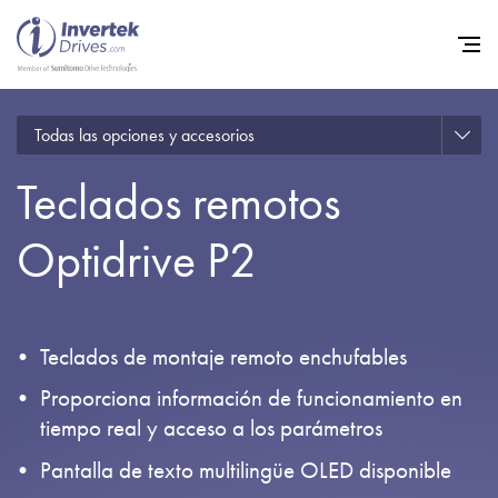
Todas las opciones y accesorios
Home
Teclados remotos
Variadores de frecuencia
Soporte
Optidrive P2
Sostenibilidad
Noticias
Teclados de montaje remoto enchufables
Empleo
Proporciona información de funcionamiento en
Acerca de
tiempo real y acceso a los parámetros
Contacto
Pantalla de texto multilingüe OLED disponible