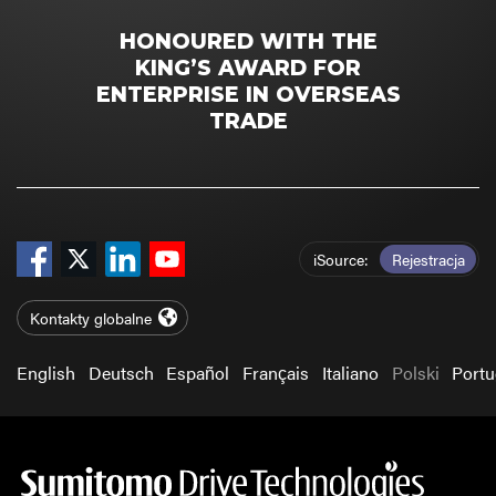
HONOURED WITH THE
KING’S AWARD FOR
ENTERPRISE IN OVERSEAS
TRADE
iSource
Rejestracja
Kontakty globalne
English
Deutsch
Español
Français
Italiano
Polski
Port