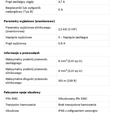
Prąd zasilający ciągły
4,7 A
Bezpieczniki lub wyłącznik
6 A
nadprądowy (Typ B)
Parametry wyjściowe (znamionowe)
Parametry wyjściowa silnikowego
2,2 kW (3 HP)
(znamionowa)
Napięcie wyjściowe
0 – Napięcie zasilające
Prąd wyjściowy
5,8 A
Informacje o przewodach
Maksymalny przekrój przewodu
8 mm² (0,01 sq in)
zasilającego
Maksymalny przekrój przewodu
8 mm² (0,01 sq in)
silnikowego
Maksymalna długość przewodu
100 m (328 ft)
silnikowego
Fabryczne opcje obudowy
Filtr EMC
Wbudowany filtr EMC
Tranzystor hamowania
Brak tranzystora hamowania
Obudowa
IP66 z odłączaniem wewnątrz