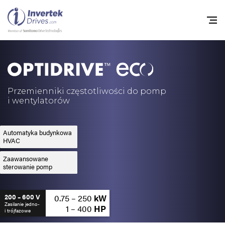
Home
Przemienniki częstot
Przemienniki częstotliwości do pomp
i wentylatorów
Do pobrania
Zrównoważony rozw
Automatyka budynkowa
HVAC
Nowości
Zaawansowane
sterowanie pomp
Oferty pracy
O nas
0.75 – 250
kW
200 – 600 V
Zasilanie jedno-
1 – 400
HP
i trójfazowe
Kontakt