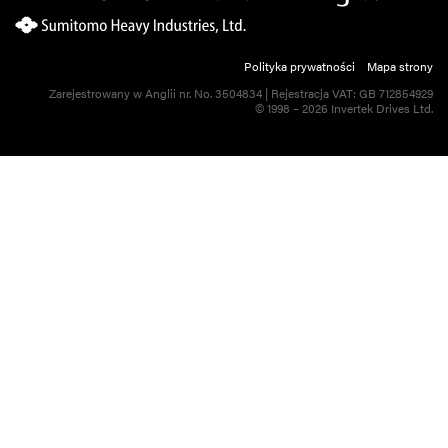
Polityka prywatności
Mapa strony
Zarejestrowany w Anglii nr. No. 3504834 | Rejestracja VAT: GB 712854929
© 1998 – 2026 Invertek Drives Ltd.