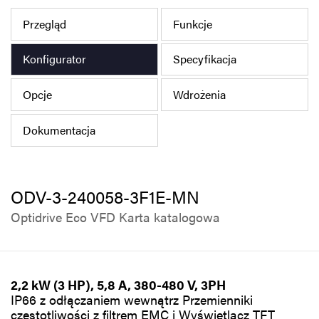
Polityka prywatności
Przegląd
Funkcje
Mapa strony
Konfigurator
Specyfikacja
iSource
Rejestracja
Opcje
Wdrożenia
Dokumentacja
ODV-3-240058-3F1E-MN
Optidrive Eco VFD Karta katalogowa
2,2 kW (3 HP), 5,8 A, 380-480 V, 3PH
IP66 z odłączaniem wewnątrz Przemienniki
częstotliwości z filtrem EMC i Wyświetlacz TFT