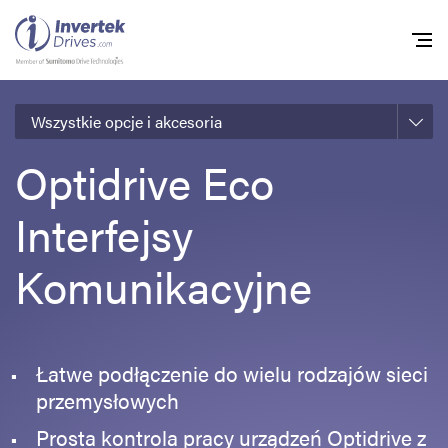
Wszystkie opcje i akcesoria
Home
Optidrive Eco
Przemienniki częstot
Interfejsy
Do pobrania
Zrównoważony rozw
Komunikacyjne
Nowości
Oferty pracy
Łatwe podłączenie do wielu rodzajów sieci
O nas
przemysłowych
Kontakt
Prosta kontrola pracy urządzeń Optidrive z