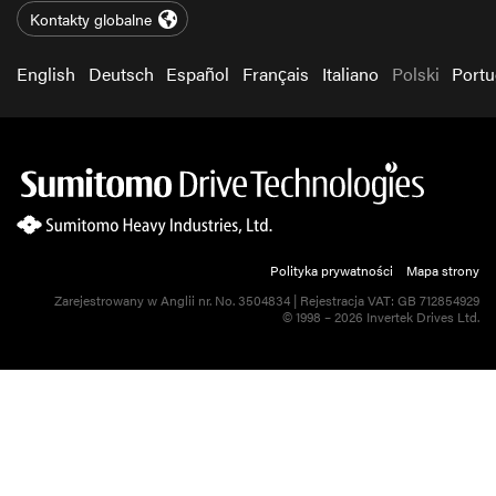
Kontakty globalne
English
Deutsch
Español
Français
Italiano
Polski
Port
Polityka prywatności
Mapa strony
Zarejestrowany w Anglii nr. No. 3504834 | Rejestracja VAT: GB 712854929
© 1998 – 2026 Invertek Drives Ltd.