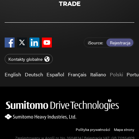
TRADE
iSource
Rejestracja
Kontakty globalne
English
Deutsch
Español
Français
Italiano
Polski
Port
Polityka prywatności
Mapa strony
Zarejestrowany w Anglii nr. No. 3504834 | Rejestracja VAT: GB 712854929