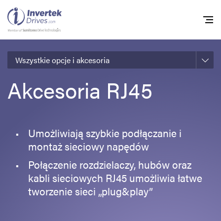
Wszystkie opcje i akcesoria
Home
Akcesoria RJ45
Przemienniki częstot
Do pobrania
Zrównoważony rozw
Umożliwiają szybkie podłączanie i
montaż sieciowy napędów
Nowości
Połączenie rozdzielaczy, hubów oraz
Oferty pracy
kabli sieciowych RJ45 umożliwia łatwe
O nas
tworzenie sieci „plug&play”
Kontakt