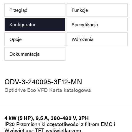
Polityka prywatności
Przegląd
Funkcje
Mapa strony
Konfigurator
Specyfikacja
iSource
Rejestracja
Opcje
Wdrożenia
Dokumentacja
ODV-3-240095-3F12-MN
Optidrive Eco VFD Karta katalogowa
4 kW (5 HP), 9,5 A, 380-480 V, 3PH
IP20 Przemienniki częstotliwości z filtrem EMC i
Wyświetlacz TFT wyświetlaczem