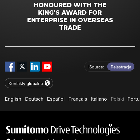
HONOURED WITH THE
KING’S AWARD FOR
ENTERPRISE IN OVERSEAS
TRADE
iSource
Rejestracja
Kontakty globalne
English
Deutsch
Español
Français
Italiano
Polski
Port