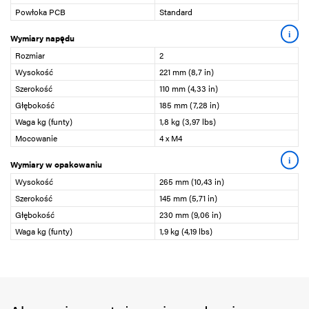
Powłoka PCB
Standard
i
Wymiary napędu
Rozmiar
2
Wysokość
221 mm (8,7 in)
Szerokość
110 mm (4,33 in)
Głębokość
185 mm (7,28 in)
Waga kg (funty)
1,8 kg (3,97 lbs)
Mocowanie
4 x M4
i
Wymiary w opakowaniu
Wysokość
265 mm (10,43 in)
Szerokość
145 mm (5,71 in)
Głębokość
230 mm (9,06 in)
Waga kg (funty)
1,9 kg (4,19 lbs)