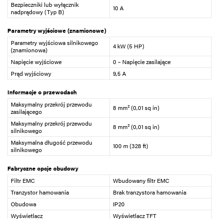
Bezpieczniki lub wyłącznik
10 A
nadprądowy (Typ B)
Parametry wyjściowe (znamionowe)
Parametry wyjściowa silnikowego
4 kW (5 HP)
(znamionowa)
Napięcie wyjściowe
0 – Napięcie zasilające
Prąd wyjściowy
9,5 A
Informacje o przewodach
Maksymalny przekrój przewodu
8 mm² (0,01 sq in)
zasilającego
Maksymalny przekrój przewodu
8 mm² (0,01 sq in)
silnikowego
Maksymalna długość przewodu
100 m (328 ft)
silnikowego
Fabryczne opcje obudowy
Filtr EMC
Wbudowany filtr EMC
Tranzystor hamowania
Brak tranzystora hamowania
Obudowa
IP20
Wyświetlacz
Wyświetlacz TFT