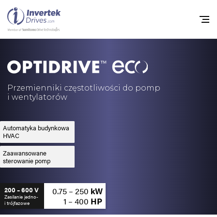
Home
Przemienniki częstot
Przemienniki częstotliwości do pomp
i wentylatorów
Do pobrania
Zrównoważony rozw
Automatyka budynkowa
HVAC
Nowości
Zaawansowane
sterowanie pomp
Oferty pracy
O nas
0.75 – 250
kW
200 – 600 V
Zasilanie jedno-
1 – 400
HP
i trójfazowe
Kontakt