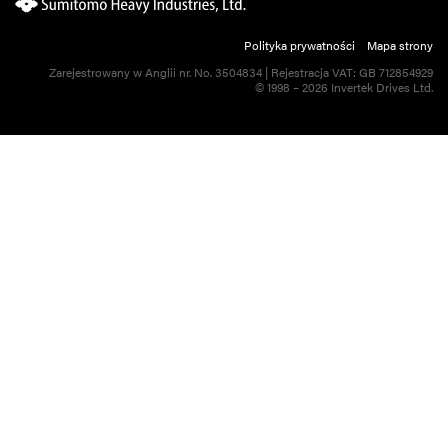
Polityka prywatności
Mapa strony
Zarejestrowany w Anglii nr. No. 3504834 | Rejestracja VAT: GB 712854929
© 1998 – 2026 Invertek Drives Ltd.