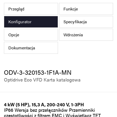
Polityka prywatności
Przegląd
Funkcje
Mapa strony
Konfigurator
Specyfikacja
iSource
Rejestracja
Opcje
Wdrożenia
Dokumentacja
ODV-3-320153-1F1A-MN
Optidrive Eco VFD Karta katalogowa
4 kW (5 HP), 15,3 A, 200-240 V, 1-3PH
IP66 Wersja bez przełączników Przemienniki
częstotliwości z filtrem EMC i Wyświetlacz TFT