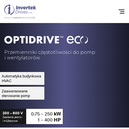
Home
Przemienniki częstot
Przemienniki częstotliwości do pomp
i wentylatorów
Do pobrania
Zrównoważony rozw
Automatyka budynkowa
HVAC
Nowości
Zaawansowane
sterowanie pomp
Oferty pracy
O nas
0.75 – 250
kW
200 – 600 V
Zasilanie jedno-
1 – 400
HP
i trójfazowe
Kontakt