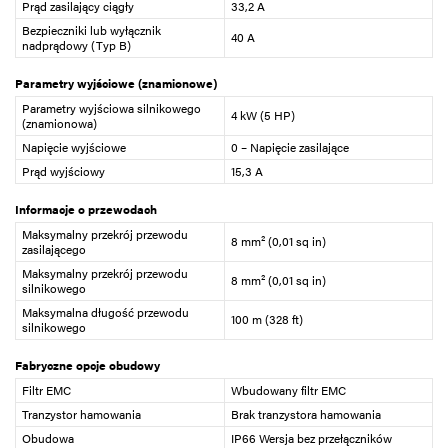
Prąd zasilający ciągły
33,2 A
Bezpieczniki lub wyłącznik
40 A
nadprądowy (Typ B)
Parametry wyjściowe (znamionowe)
Parametry wyjściowa silnikowego
4 kW (5 HP)
(znamionowa)
Napięcie wyjściowe
0 – Napięcie zasilające
Prąd wyjściowy
15,3 A
Informacje o przewodach
Maksymalny przekrój przewodu
8 mm² (0,01 sq in)
zasilającego
Maksymalny przekrój przewodu
8 mm² (0,01 sq in)
silnikowego
Maksymalna długość przewodu
100 m (328 ft)
silnikowego
Fabryczne opcje obudowy
Filtr EMC
Wbudowany filtr EMC
Tranzystor hamowania
Brak tranzystora hamowania
Obudowa
IP66 Wersja bez przełączników