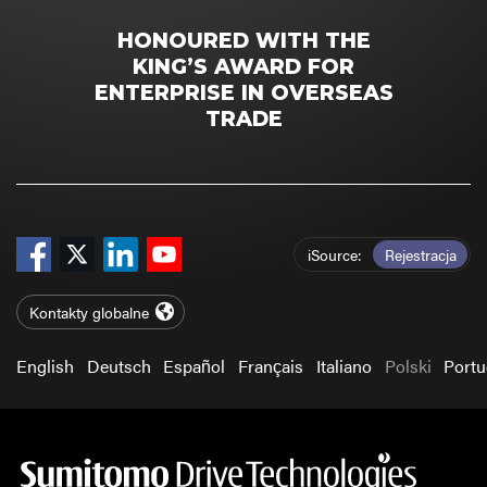
HONOURED WITH THE
KING’S AWARD FOR
ENTERPRISE IN OVERSEAS
TRADE
iSource
Rejestracja
Kontakty globalne
English
Deutsch
Español
Français
Italiano
Polski
Port