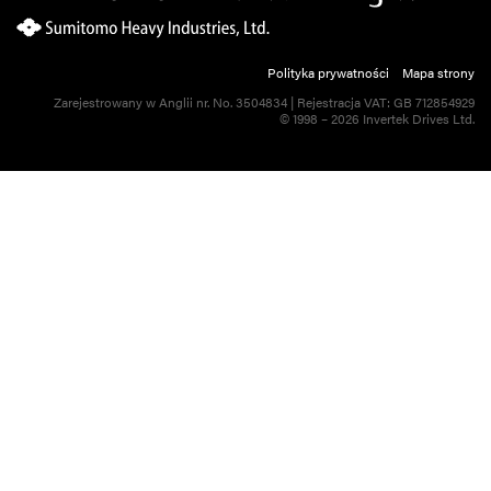
Polityka prywatności
Mapa strony
Zarejestrowany w Anglii nr. No. 3504834 | Rejestracja VAT: GB 712854929
© 1998 – 2026 Invertek Drives Ltd.