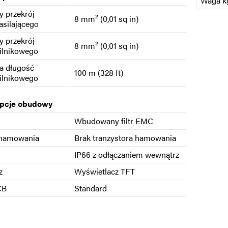
Waga kg
 przekrój
8 mm² (0,01 sq in)
asilającego
 przekrój
8 mm² (0,01 sq in)
ilnikowego
a długość
100 m (328 ft)
ilnikowego
opcje obudowy
Wbudowany filtr EMC
 hamowania
Brak tranzystora hamowania
IP66 z odłączaniem wewnątrz
z
Wyświetlacz TFT
CB
Standard