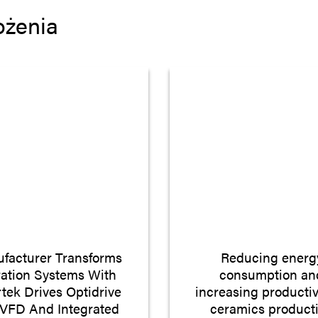
ożenia
facturer Transforms
Reducing energ
tration Systems With
consumption an
rtek Drives Optidrive
increasing productiv
 VFD And Integrated
ceramics product