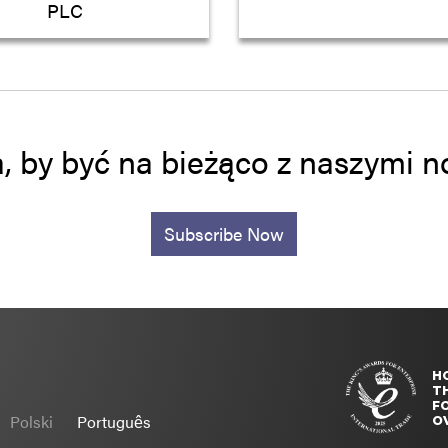
PLC
a, by być na bieżąco z naszymi
Subscribe Now
H
T
FO
Polski
Português
O