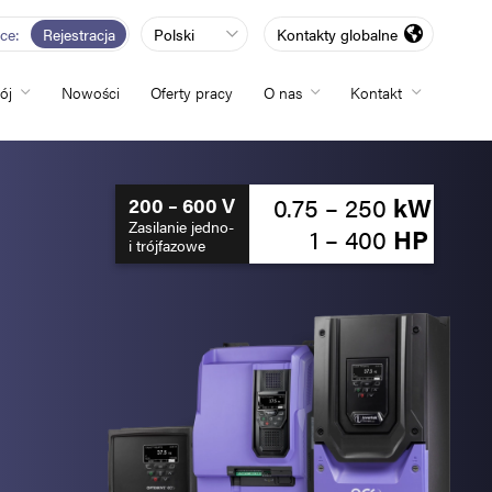
rce
Rejestracja
Polski
Kontakty globalne
ój
Nowości
Oferty pracy
O nas
Kontakt
totliwości
0.75 – 250
kW
200 – 600 V
Zasilanie jedno-
1 – 400
HP
i trójfazowe
zwój