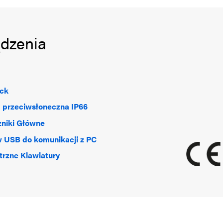
ądzenia
ick
 przeciwsłoneczna IP66
niki Główne
 USB do komunikacji z PC
rzne Klawiatury