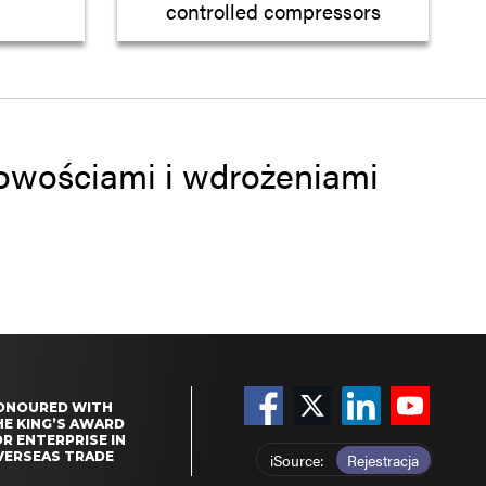
controlled compressors
 nowościami i wdrożeniami
ONOURED WITH
HE KING’S AWARD
R ENTERPRISE IN
VERSEAS TRADE
iSource
Rejestracja