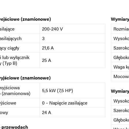
wejściowe (znamionowe)
Wymiary
silające
200-240 V
Rozmia
asilających
3
Wysok
ący ciągły
21,6 A
Szerok
i lub wyłącznik
Głębok
25 A
 (Typ B)
Waga kg
Mocow
wyjściowe (znamionowe)
wyjściowa
5,5 kW (7,5 HP)
Wymiary
o (znamionowa)
Wysok
yjściowe
0 – Napięcie zasilające
Szerok
iowy
24 A
Głębok
o przewodach