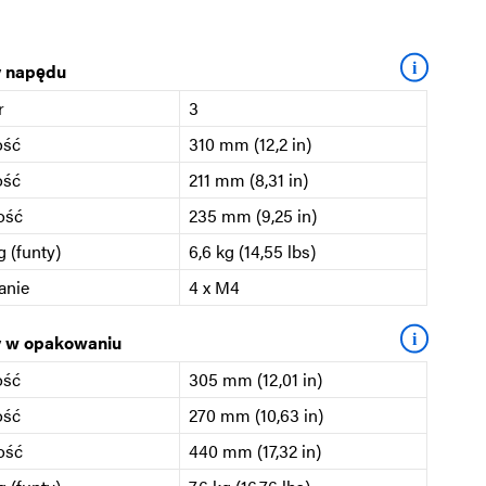
i
 napędu
r
3
ość
310 mm (12,2 in)
ość
211 mm (8,31 in)
ość
235 mm (9,25 in)
 (funty)
6,6 kg (14,55 lbs)
anie
4 x M4
i
 w opakowaniu
ość
305 mm (12,01 in)
ość
270 mm (10,63 in)
ość
440 mm (17,32 in)