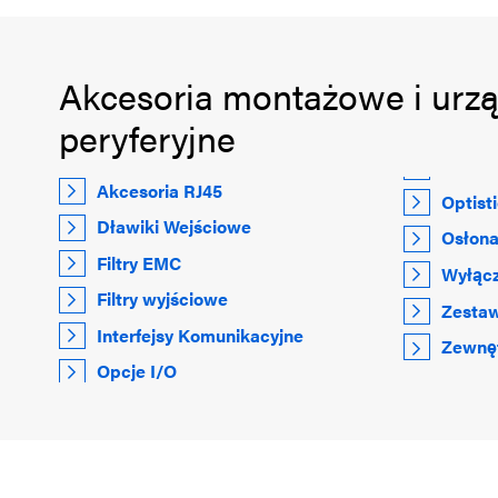
Akcesoria montażowe i urz
peryferyjne
Akcesoria RJ45
Optist
Dławiki Wejściowe
Osłona
Filtry EMC
Wyłącz
Filtry wyjściowe
Zestaw
Interfejsy Komunikacyjne
Zewnęt
Opcje I/O