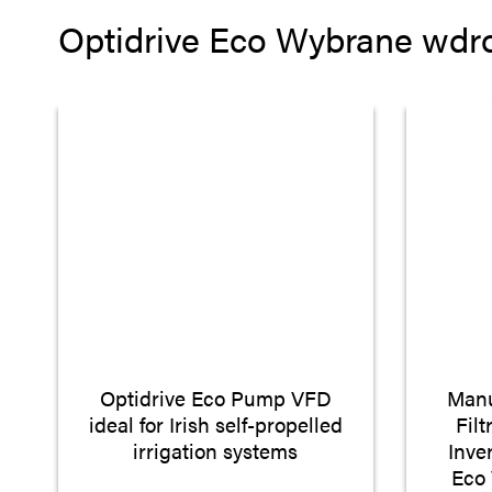
Optidrive Eco Wybrane wdr
Optidrive Eco Pump VFD
Manu
ideal for Irish self-propelled
Fil
irrigation systems
Inve
Eco