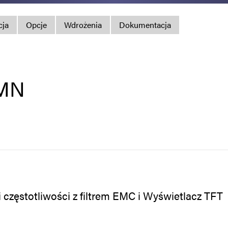
Polityka prywatno
cja
Opcje
Wdrożenia
Dokumentacja
Mapa strony
iSource
Rejestr
-MN
częstotliwości z filtrem EMC i Wyświetlacz TFT