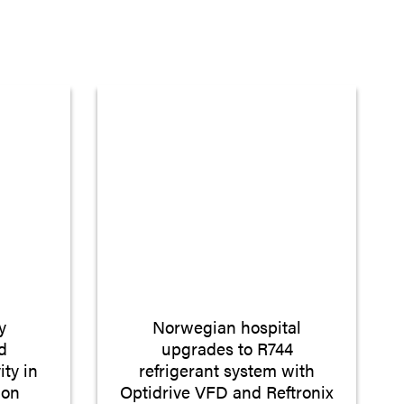
y
Norwegian hospital
d
upgrades to R744
ity in
refrigerant system with
ion
Optidrive VFD and Reftronix