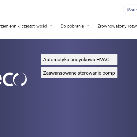
iSou
rzemienniki częstotliwości
Do pobrania
Zrównoważony rozw
Home
Przemienniki częs
Automatyka budynkowa HVAC
Do pobrania
Zaawansowane sterowanie pomp
Zrównoważony ro
Nowości
Oferty pracy
O nas
Kontakt