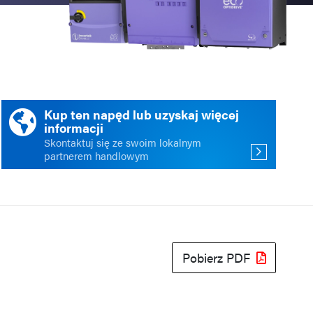
ści
acja
Kup ten napęd lub uzyskaj więcej
informacji
Skontaktuj się ze swoim lokalnym
partnerem handlowym
Pobierz PDF