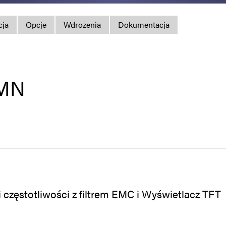
Polityka prywatno
cja
Opcje
Wdrożenia
Dokumentacja
Mapa strony
iSource
Rejestr
-MN
częstotliwości z filtrem EMC i Wyświetlacz TFT