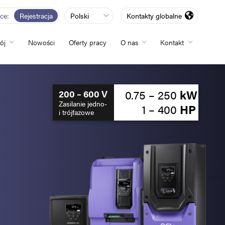
rce
Rejestracja
Polski
Kontakty globalne
ój
Nowości
Oferty pracy
O nas
Kontakt
totliwości
0.75 – 250
kW
200 – 600 V
Zasilanie jedno-
1 – 400
HP
i trójfazowe
zwój