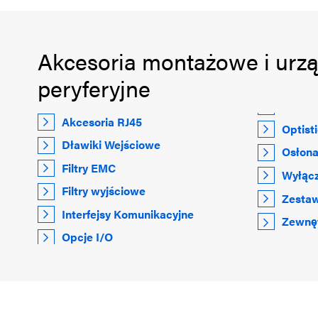
Akcesoria montażowe i urz
peryferyjne
Akcesoria RJ45
Optist
Dławiki Wejściowe
Osłona
Filtry EMC
Wyłącz
Filtry wyjściowe
Zestaw
Interfejsy Komunikacyjne
Zewnęt
Opcje I/O