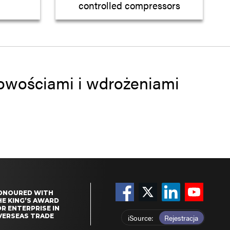
controlled compressors
 nowościami i wdrożeniami
ONOURED WITH
HE KING’S AWARD
R ENTERPRISE IN
VERSEAS TRADE
iSource
Rejestracja