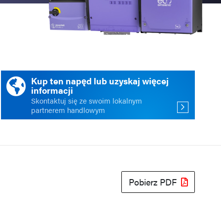
ści
acja
Kup ten napęd lub uzyskaj więcej
informacji
Skontaktuj się ze swoim lokalnym
partnerem handlowym
Pobierz PDF