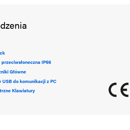
ądzenia
ick
 przeciwsłoneczna IP66
niki Główne
 USB do komunikacji z PC
rzne Klawiatury