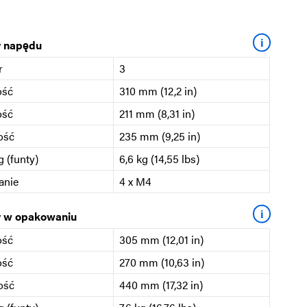
i
 napędu
r
3
ość
310 mm (12,2 in)
ość
211 mm (8,31 in)
ość
235 mm (9,25 in)
 (funty)
6,6 kg (14,55 lbs)
anie
4 x M4
i
 w opakowaniu
ość
305 mm (12,01 in)
ość
270 mm (10,63 in)
ość
440 mm (17,32 in)