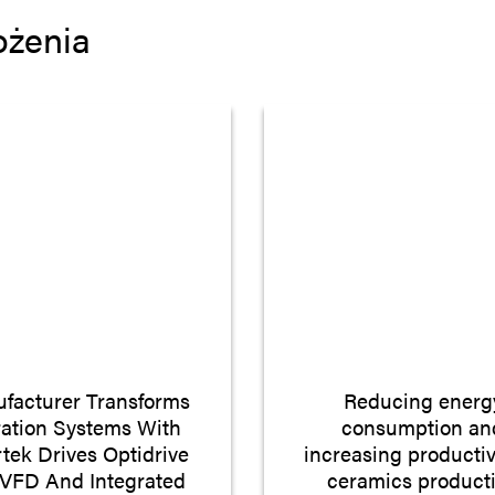
ożenia
facturer Transforms
Reducing energ
tration Systems With
consumption an
rtek Drives Optidrive
increasing productiv
 VFD And Integrated
ceramics product