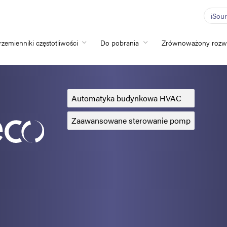
iSou
rzemienniki częstotliwości
Do pobrania
Zrównoważony rozw
Home
Przemienniki częs
Automatyka budynkowa HVAC
Do pobrania
Zaawansowane sterowanie pomp
Zrównoważony ro
Nowości
Oferty pracy
O nas
Kontakt