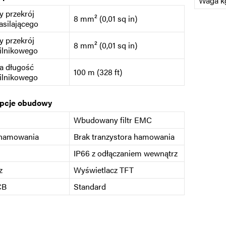
Waga kg
 przekrój
8 mm² (0,01 sq in)
asilającego
 przekrój
8 mm² (0,01 sq in)
ilnikowego
a długość
100 m (328 ft)
ilnikowego
opcje obudowy
Wbudowany filtr EMC
 hamowania
Brak tranzystora hamowania
IP66 z odłączaniem wewnątrz
z
Wyświetlacz TFT
CB
Standard