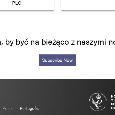
PLC
a, by być na bieżąco z naszymi
Subscribe Now
H
T
FO
Polski
Português
O