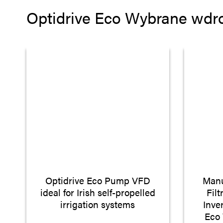
Optidrive Eco Wybrane wdr
Optidrive Eco Pump VFD
Manu
ideal for Irish self-propelled
Fil
irrigation systems
Inve
Eco