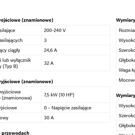
wejściowe (znamionowe)
Wymiary
silające
200-240 V
Rozmia
asilających
3
Wysok
ący ciągły
24,6 A
Szerok
i lub wyłącznik
Głębok
32 A
 (Typ B)
Waga kg
Mocow
wyjściowe (znamionowe)
wyjściowa
7,5 kW (10 HP)
Wymiary
o (znamionowa)
Wysok
yjściowe
0 – Napięcie zasilające
Szerok
iowy
30 A
Głębok
o przewodach