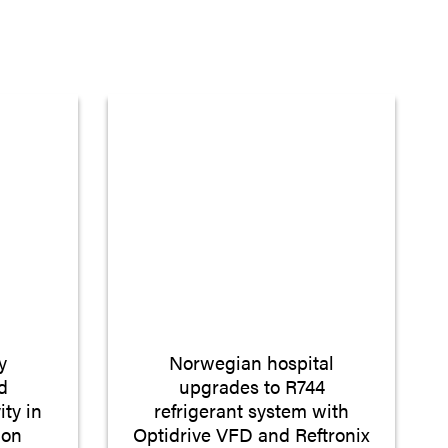
y
Norwegian hospital
d
upgrades to R744
ity in
refrigerant system with
ion
Optidrive VFD and Reftronix