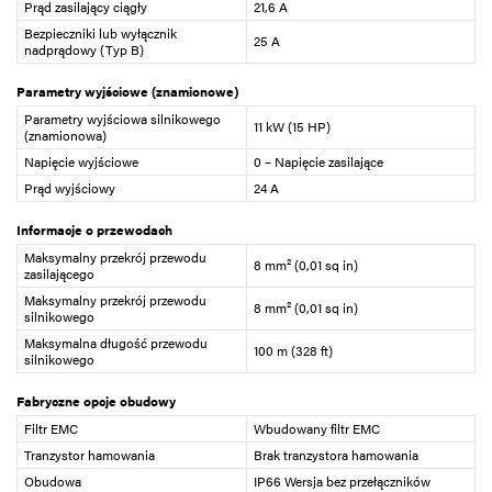
Prąd zasilający ciągły
21,6 A
Bezpieczniki lub wyłącznik
25 A
nadprądowy (Typ B)
Parametry wyjściowe (znamionowe)
Parametry wyjściowa silnikowego
11 kW (15 HP)
(znamionowa)
Napięcie wyjściowe
0 – Napięcie zasilające
Prąd wyjściowy
24 A
Informacje o przewodach
Maksymalny przekrój przewodu
8 mm² (0,01 sq in)
zasilającego
Maksymalny przekrój przewodu
8 mm² (0,01 sq in)
silnikowego
Maksymalna długość przewodu
100 m (328 ft)
silnikowego
Fabryczne opcje obudowy
Filtr EMC
Wbudowany filtr EMC
Tranzystor hamowania
Brak tranzystora hamowania
Obudowa
IP66 Wersja bez przełączników