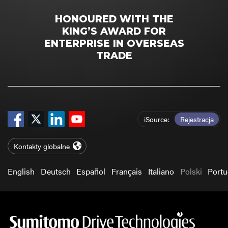
HONOURED WITH THE
KING’S AWARD FOR
ENTERPRISE IN OVERSEAS
TRADE
iSource
Rejestracja
Kontakty globalne
English
Deutsch
Español
Français
Italiano
Polski
Port