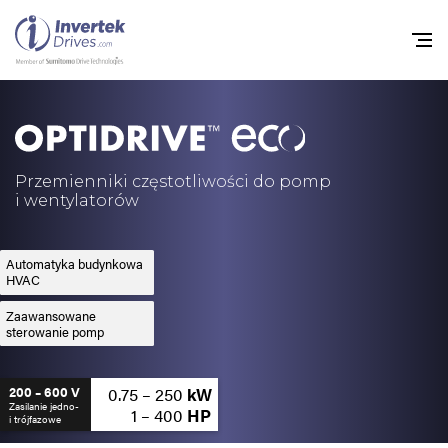
Home
Przemienniki częstot
Przemienniki częstotliwości do pomp
i wentylatorów
Do pobrania
Zrównoważony rozw
Automatyka budynkowa
HVAC
Nowości
Zaawansowane
sterowanie pomp
Oferty pracy
O nas
0.75 – 250
kW
200 – 600 V
Zasilanie jedno-
1 – 400
HP
i trójfazowe
Kontakt