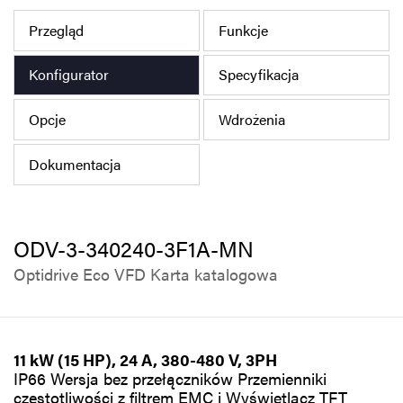
Polityka prywatności
Przegląd
Funkcje
Mapa strony
Konfigurator
Specyfikacja
iSource
Rejestracja
Opcje
Wdrożenia
Dokumentacja
ODV-3-340240-3F1A-MN
Optidrive Eco VFD Karta katalogowa
11 kW (15 HP), 24 A, 380-480 V, 3PH
IP66 Wersja bez przełączników Przemienniki
częstotliwości z filtrem EMC i Wyświetlacz TFT