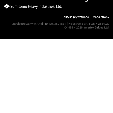
Polityka prywatności
Mapa strony
Zarejestrowany w Anglii nr. No. 3504834 | Rejestracja VAT: GB 712854929
© 1998 – 2026 Invertek Drives Ltd.