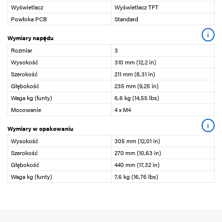
Wyświetlacz
Wyświetlacz TFT
Powłoka PCB
Standard
i
Wymiary napędu
Rozmiar
3
Wysokość
310 mm (12,2 in)
Szerokość
211 mm (8,31 in)
Głębokość
235 mm (9,25 in)
Waga kg (funty)
6,6 kg (14,55 lbs)
Mocowanie
4 x M4
i
Wymiary w opakowaniu
Wysokość
305 mm (12,01 in)
Szerokość
270 mm (10,63 in)
Głębokość
440 mm (17,32 in)
Waga kg (funty)
7,6 kg (16,76 lbs)