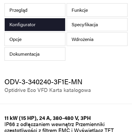
Polityka prywatności
Przegląd
Funkcje
Mapa strony
Konfigurator
Specyfikacja
iSource
Rejestracja
Opcje
Wdrożenia
Dokumentacja
ODV-3-340240-3F1E-MN
Optidrive Eco VFD Karta katalogowa
11 kW (15 HP), 24 A, 380-480 V, 3PH
IP66 z odłączaniem wewnątrz Przemienniki
częstotliwości z filtrem EMC i Wyświetlacz TFT