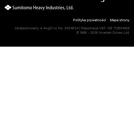
Polityka prywatności
Mapa strony
Zarejestrowany w Anglii nr. No. 3504834 | Rejestracja VAT: GB 712854929
© 1998 – 2026 Invertek Drives Ltd.