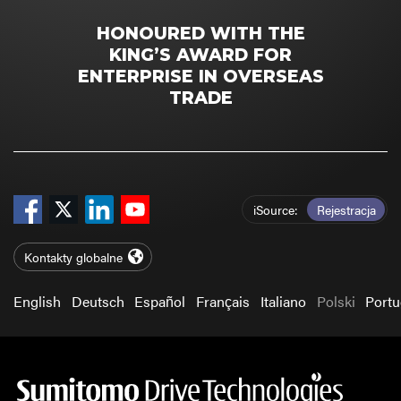
HONOURED WITH THE
KING’S AWARD FOR
ENTERPRISE IN OVERSEAS
TRADE
iSource
Rejestracja
Kontakty globalne
English
Deutsch
Español
Français
Italiano
Polski
Port