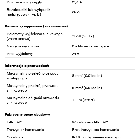
Prąd zasilający ciągły
21,6 A
Bezpieczniki lub wyłącznik
25 A
nadprądowy (Typ B)
Parametry wyjściowe (znamionowe)
Parametry wyjściowa silnikowego
11 kW (15 HP)
(znamionowa)
Napięcie wyjściowe
0 – Napięcie zasilające
Prąd wyjściowy
24 A
Informacje o przewodach
Maksymalny przekrój przewodu
8 mm² (0,01 sq in)
zasilającego
Maksymalny przekrój przewodu
8 mm² (0,01 sq in)
silnikowego
Maksymalna długość przewodu
100 m (328 ft)
silnikowego
Fabryczne opcje obudowy
Filtr EMC
Wbudowany filtr EMC
Tranzystor hamowania
Brak tranzystora hamowania
Obudowa
IP66 z odłączaniem wewnątrz