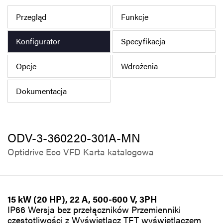
Polityka prywatności
Przegląd
Funkcje
Mapa strony
Konfigurator
Specyfikacja
iSource
Rejestracja
Opcje
Wdrożenia
Dokumentacja
ODV-3-360220-301A-MN
Optidrive Eco VFD Karta katalogowa
15 kW (20 HP), 22 A, 500-600 V, 3PH
IP66 Wersja bez przełączników Przemienniki
częstotliwości z Wyświetlacz TFT wyświetlaczem