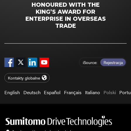
HONOURED WITH THE
KING’S AWARD FOR
ENTERPRISE IN OVERSEAS
TRADE
iSource
Rejestracja
Kontakty globalne
English
Deutsch
Español
Français
Italiano
Polski
Port