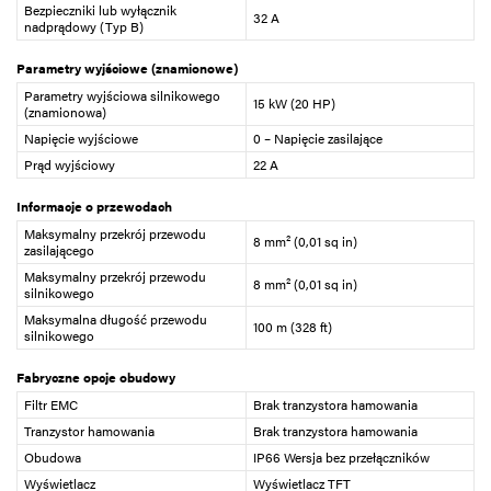
Bezpieczniki lub wyłącznik
32 A
nadprądowy (Typ B)
Parametry wyjściowe (znamionowe)
Parametry wyjściowa silnikowego
15 kW (20 HP)
(znamionowa)
Napięcie wyjściowe
0 – Napięcie zasilające
Prąd wyjściowy
22 A
Informacje o przewodach
Maksymalny przekrój przewodu
8 mm² (0,01 sq in)
zasilającego
Maksymalny przekrój przewodu
8 mm² (0,01 sq in)
silnikowego
Maksymalna długość przewodu
100 m (328 ft)
silnikowego
Fabryczne opcje obudowy
Filtr EMC
Brak tranzystora hamowania
Tranzystor hamowania
Brak tranzystora hamowania
Obudowa
IP66 Wersja bez przełączników
Wyświetlacz
Wyświetlacz TFT