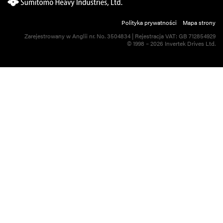
Polityka prywatności
Mapa strony
Zarejestrowany w Anglii nr. No. 3504834 | Rejestracja VAT: GB 712854929
© 1998 – 2026 Invertek Drives Ltd.