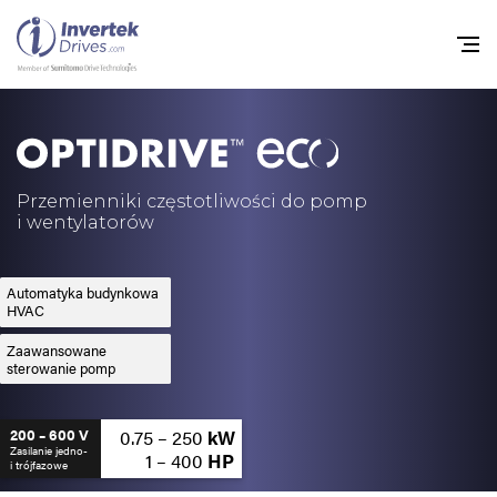
Home
Przemienniki częstot
Przemienniki częstotliwości do pomp
i wentylatorów
Do pobrania
Zrównoważony rozw
Automatyka budynkowa
HVAC
Nowości
Zaawansowane
sterowanie pomp
Oferty pracy
O nas
0.75 – 250
kW
200 – 600 V
Zasilanie jedno-
1 – 400
HP
i trójfazowe
Kontakt