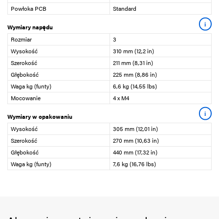
Powłoka PCB
Standard
i
Wymiary napędu
Rozmiar
3
Wysokość
310 mm (12,2 in)
Szerokość
211 mm (8,31 in)
Głębokość
225 mm (8,86 in)
Waga kg (funty)
6,6 kg (14,55 lbs)
Mocowanie
4 x M4
i
Wymiary w opakowaniu
Wysokość
305 mm (12,01 in)
Szerokość
270 mm (10,63 in)
Głębokość
440 mm (17,32 in)
Waga kg (funty)
7,6 kg (16,76 lbs)