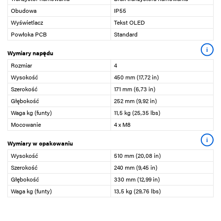
Obudowa
IP55
Wyświetlacz
Tekst OLED
Powłoka PCB
Standard
i
Wymiary napędu
Rozmiar
4
Wysokość
450 mm (17,72 in)
Szerokość
171 mm (6,73 in)
Głębokość
252 mm (9,92 in)
Waga kg (funty)
11,5 kg (25,35 lbs)
Mocowanie
4 x M8
i
Wymiary w opakowaniu
Wysokość
510 mm (20,08 in)
Szerokość
240 mm (9,45 in)
Głębokość
330 mm (12,99 in)
Waga kg (funty)
13,5 kg (29,76 lbs)