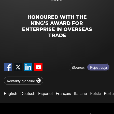
HONOURED WITH THE
KING’S AWARD FOR
ENTERPRISE IN OVERSEAS
TRADE
iSource
Rejestracja
Kontakty globalne
English
Deutsch
Español
Français
Italiano
Polski
Port