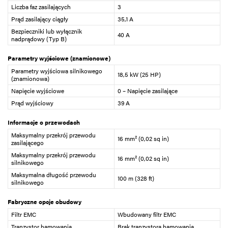
Liczba faz zasilających
3
Prąd zasilający ciągły
35,1 A
Bezpieczniki lub wyłącznik
40 A
nadprądowy (Typ B)
Parametry wyjściowe (znamionowe)
Parametry wyjściowa silnikowego
18,5 kW (25 HP)
(znamionowa)
Napięcie wyjściowe
0 – Napięcie zasilające
Prąd wyjściowy
39 A
Informacje o przewodach
Maksymalny przekrój przewodu
16 mm² (0,02 sq in)
zasilającego
Maksymalny przekrój przewodu
16 mm² (0,02 sq in)
silnikowego
Maksymalna długość przewodu
100 m (328 ft)
silnikowego
Fabryczne opcje obudowy
Filtr EMC
Wbudowany filtr EMC
Tranzystor hamowania
Brak tranzystora hamowania