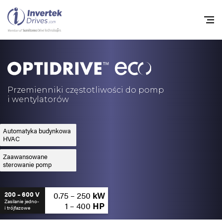
Home
Przemienniki częstot
Przemienniki częstotliwości do pomp
i wentylatorów
Do pobrania
Zrównoważony rozw
Automatyka budynkowa
HVAC
Nowości
Zaawansowane
sterowanie pomp
Oferty pracy
O nas
0.75 – 250
kW
200 – 600 V
Zasilanie jedno-
1 – 400
HP
i trójfazowe
Kontakt