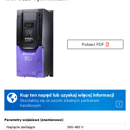
Pobierz PDF
Kup ten napęd lub uzyskaj więcej informacji
Skontaktuj się ze swoim lokalnym partnerem
handlowym
Parametry wejściowe (znamionowe)
Napięcie zasilające
380-480 V