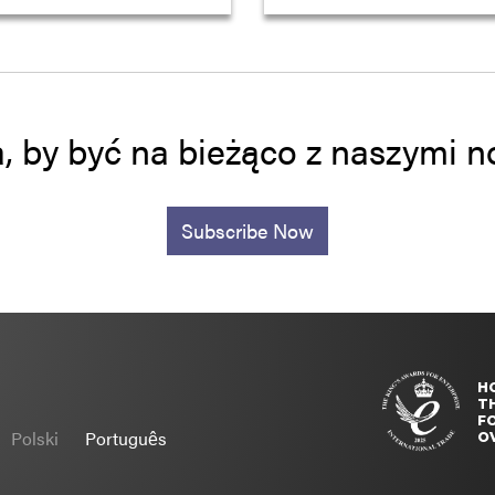
a, by być na bieżąco z naszymi
Subscribe Now
H
T
FO
Polski
Português
O