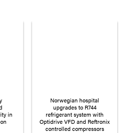
y
Norwegian hospital
d
upgrades to R744
ity in
refrigerant system with
ion
Optidrive VFD and Reftronix
controlled compressors