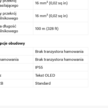
 przekrój
16 mm² (0,02 sq in)
asilającego
 przekrój
16 mm² (0,02 sq in)
ilnikowego
a długość
100 m (328 ft)
ilnikowego
opcje obudowy
Brak tranzystora hamowania
 hamowania
Brak tranzystora hamowania
IP55
z
Tekst OLED
CB
Standard