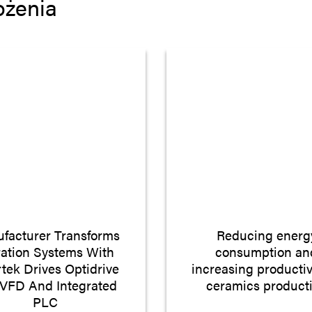
ożenia
facturer Transforms
Reducing energ
tration Systems With
consumption an
rtek Drives Optidrive
increasing productiv
 VFD And Integrated
ceramics product
PLC