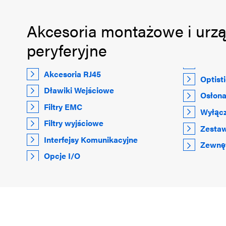
Akcesoria montażowe i urz
peryferyjne
Akcesoria RJ45
Optist
Dławiki Wejściowe
Osłona
Filtry EMC
Wyłącz
Filtry wyjściowe
Zestaw
Interfejsy Komunikacyjne
Zewnęt
Opcje I/O