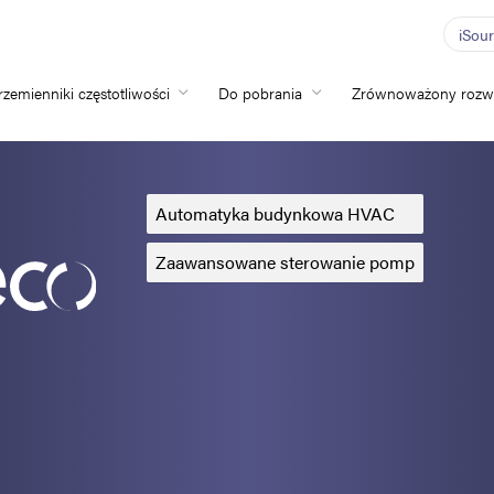
iSou
rzemienniki częstotliwości
Do pobrania
Zrównoważony rozw
Home
Przemienniki częs
Automatyka budynkowa HVAC
Do pobrania
Zaawansowane sterowanie pomp
Zrównoważony ro
Nowości
Oferty pracy
O nas
Kontakt