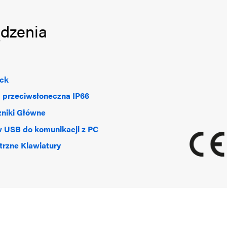
ądzenia
ick
 przeciwsłoneczna IP66
niki Główne
 USB do komunikacji z PC
rzne Klawiatury