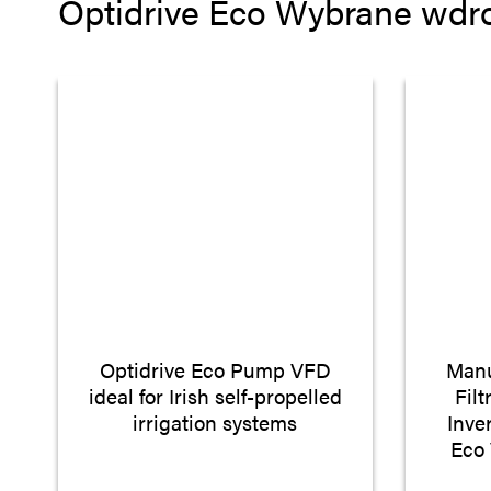
Optidrive Eco Wybrane wdr
Optidrive Eco Pump VFD
Manu
ideal for Irish self-propelled
Fil
irrigation systems
Inve
Eco