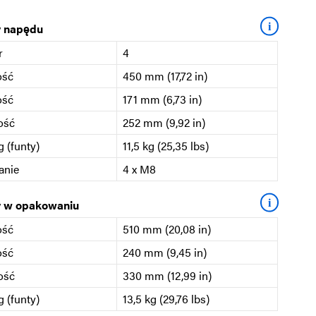
i
 napędu
r
4
ość
450 mm (17,72 in)
ość
171 mm (6,73 in)
ość
252 mm (9,92 in)
 (funty)
11,5 kg (25,35 lbs)
anie
4 x M8
i
 w opakowaniu
ość
510 mm (20,08 in)
ość
240 mm (9,45 in)
ość
330 mm (12,99 in)
 (funty)
13,5 kg (29,76 lbs)