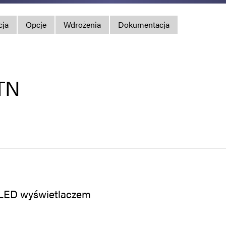
Polityka prywatno
cja
Opcje
Wdrożenia
Dokumentacja
Mapa strony
iSource
Rejestr
TN
 OLED wyświetlaczem