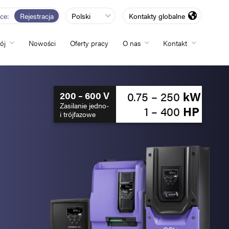
rce
Rejestracja
Polski
Kontakty globalne
ój
Nowości
Oferty pracy
O nas
Kontakt
totliwości
0.75 – 250
kW
200 – 600 V
Zasilanie jedno-
1 – 400
HP
i trójfazowe
zwój