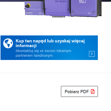
ści
acja
Kup ten napęd lub uzyskaj więcej
informacji
Skontaktuj się ze swoim lokalnym
partnerem handlowym
Pobierz PDF