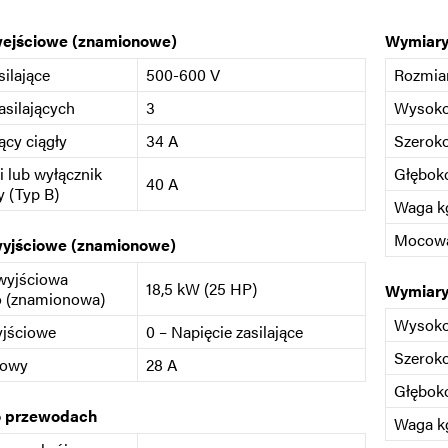
wejściowe (znamionowe)
Wymiary
silające
500-600 V
Rozmia
asilających
3
Wysok
ący ciągły
34 A
Szerok
i lub wyłącznik
Głębok
40 A
 (Typ B)
Waga kg
Mocow
wyjściowe (znamionowe)
wyjściowa
18,5 kW (25 HP)
Wymiary
o (znamionowa)
Wysok
yjściowe
0 – Napięcie zasilające
Szerok
iowy
28 A
Głębok
o przewodach
Waga kg