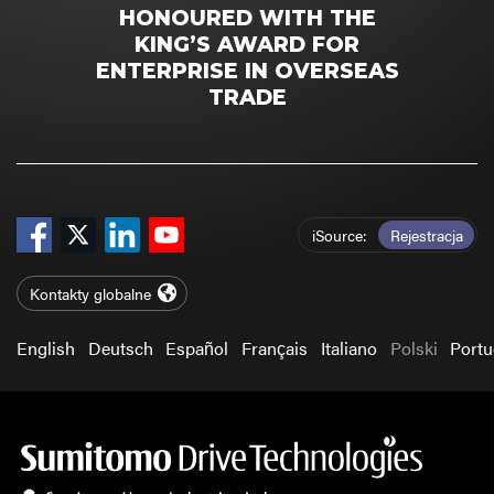
HONOURED WITH THE
KING’S AWARD FOR
ENTERPRISE IN OVERSEAS
TRADE
iSource
Rejestracja
Kontakty globalne
English
Deutsch
Español
Français
Italiano
Polski
Port