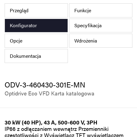
Polityka prywatności
Przegląd
Funkcje
Mapa strony
Konfigurator
Specyfikacja
iSource
Rejestracja
Opcje
Wdrożenia
Dokumentacja
ODV-3-460430-301E-MN
Optidrive Eco VFD Karta katalogowa
30 kW (40 HP), 43 A, 500-600 V, 3PH
IP66 z odłączaniem wewnątrz Przemienniki
częstotliwości z Wyświetlacz TFT wyświetlaczem