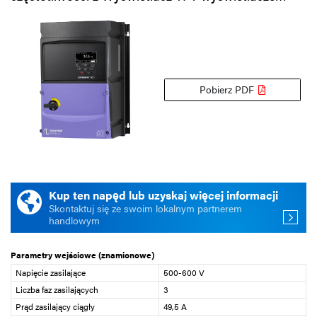
Pobierz PDF
Kup ten napęd lub uzyskaj więcej informacji
Skontaktuj się ze swoim lokalnym partnerem
handlowym
Parametry wejściowe (znamionowe)
Napięcie zasilające
500-600 V
Liczba faz zasilających
3
Prąd zasilający ciągły
49,5 A