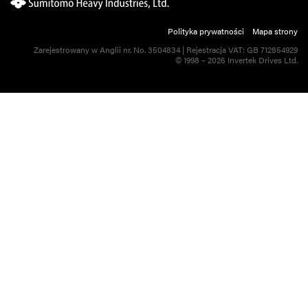
Polityka prywatności
Mapa strony
Zarejestrowany w Anglii nr. No. 3504834 | Rejestracja VAT: GB 712854929
© 1998 – 2026 Invertek Drives Ltd.