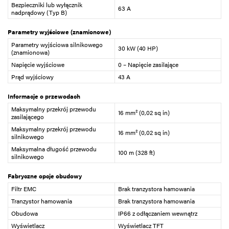
Bezpieczniki lub wyłącznik
63 A
nadprądowy (Typ B)
Parametry wyjściowe (znamionowe)
Parametry wyjściowa silnikowego
30 kW (40 HP)
(znamionowa)
Napięcie wyjściowe
0 – Napięcie zasilające
Prąd wyjściowy
43 A
Informacje o przewodach
Maksymalny przekrój przewodu
16 mm² (0,02 sq in)
zasilającego
Maksymalny przekrój przewodu
16 mm² (0,02 sq in)
silnikowego
Maksymalna długość przewodu
100 m (328 ft)
silnikowego
Fabryczne opcje obudowy
Filtr EMC
Brak tranzystora hamowania
Tranzystor hamowania
Brak tranzystora hamowania
Obudowa
IP66 z odłączaniem wewnątrz
Wyświetlacz
Wyświetlacz TFT