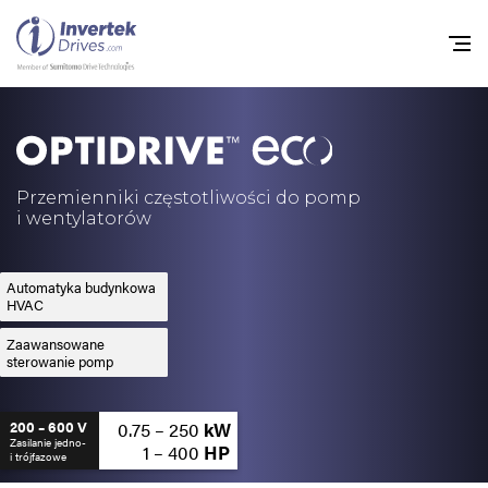
Home
Przemienniki częstot
Przemienniki częstotliwości do pomp
i wentylatorów
Do pobrania
Zrównoważony rozw
Automatyka budynkowa
HVAC
Nowości
Zaawansowane
sterowanie pomp
Oferty pracy
O nas
0.75 – 250
kW
200 – 600 V
Zasilanie jedno-
1 – 400
HP
i trójfazowe
Kontakt