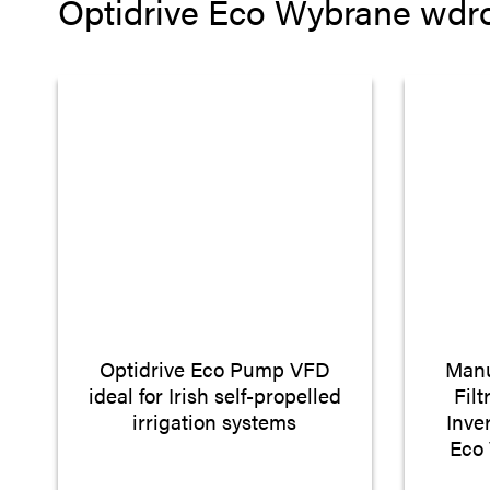
Optidrive Eco Wybrane wdr
Optidrive Eco Pump VFD
Manu
ideal for Irish self-propelled
Fil
irrigation systems
Inve
Eco