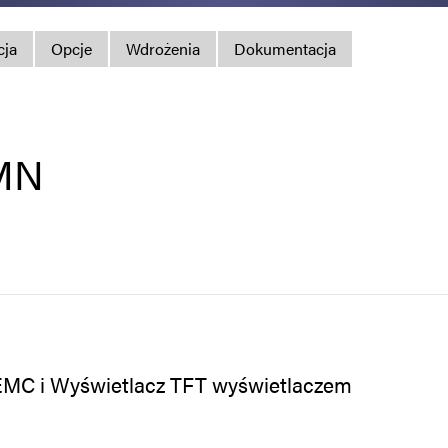
Polityka prywatno
cja
Opcje
Wdrożenia
Dokumentacja
Mapa strony
iSource
Rejestr
MN
m EMC i Wyświetlacz TFT wyświetlaczem