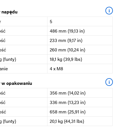
i
 napędu
r
5
ość
486 mm (19,13 in)
ość
233 mm (9,17 in)
ość
260 mm (10,24 in)
 (funty)
18,1 kg (39,9 lbs)
anie
4 x M8
i
 w opakowaniu
ość
356 mm (14,02 in)
ość
336 mm (13,23 in)
ość
658 mm (25,91 in)
 (funty)
20,1 kg (44,31 lbs)