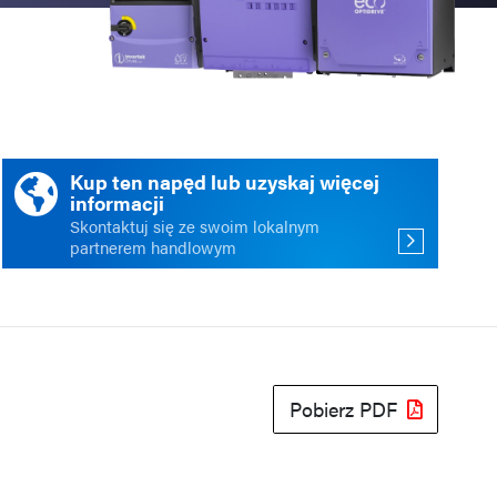
ści
acja
Kup ten napęd lub uzyskaj więcej
informacji
Skontaktuj się ze swoim lokalnym
partnerem handlowym
Pobierz PDF