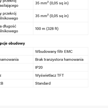
 przekrój
35 mm² (0,05 sq in)
asilającego
 przekrój
35 mm² (0,05 sq in)
ilnikowego
a długość
100 m (328 ft)
ilnikowego
opcje obudowy
Wbudowany filtr EMC
 hamowania
Brak tranzystora hamowania
IP20
z
Wyświetlacz TFT
CB
Standard