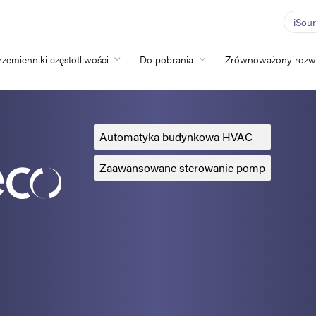
iSou
rzemienniki częstotliwości
Do pobrania
Zrównoważony rozw
Home
Przemienniki częs
Automatyka budynkowa HVAC
Do pobrania
Zaawansowane sterowanie pomp
Zrównoważony ro
Nowości
Oferty pracy
O nas
Kontakt