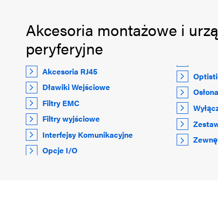
Akcesoria montażowe i urz
peryferyjne
Akcesoria RJ45
Optist
Dławiki Wejściowe
Osłona
Filtry EMC
Wyłącz
Filtry wyjściowe
Zestaw
Interfejsy Komunikacyjne
Zewnęt
Opcje I/O