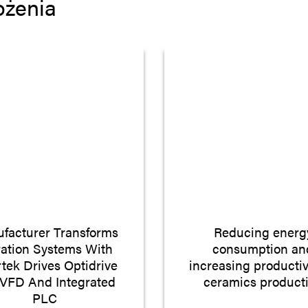
ożenia
facturer Transforms
Reducing energ
tration Systems With
consumption an
rtek Drives Optidrive
increasing productiv
 VFD And Integrated
ceramics product
PLC