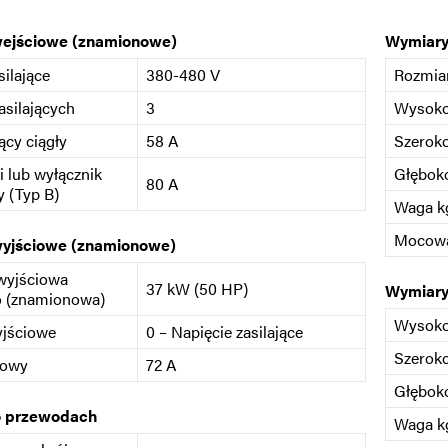
wejściowe (znamionowe)
Wymiary
silające
380-480 V
Rozmia
asilających
3
Wysok
ący ciągły
58 A
Szerok
i lub wyłącznik
Głębok
80 A
 (Typ B)
Waga kg
Mocow
wyjściowe (znamionowe)
wyjściowa
37 kW (50 HP)
Wymiary
o (znamionowa)
Wysok
yjściowe
0 – Napięcie zasilające
Szerok
iowy
72 A
Głębok
o przewodach
Waga kg