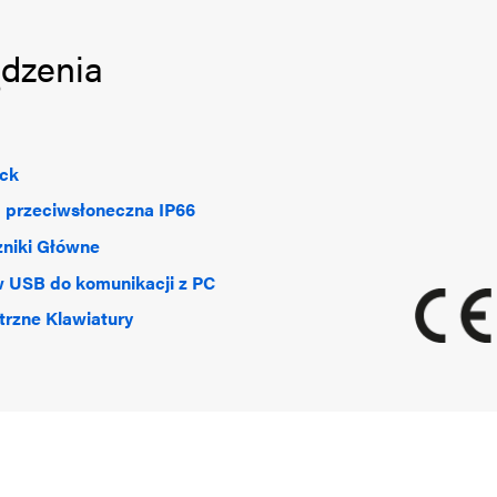
ądzenia
ick
 przeciwsłoneczna IP66
niki Główne
 USB do komunikacji z PC
rzne Klawiatury