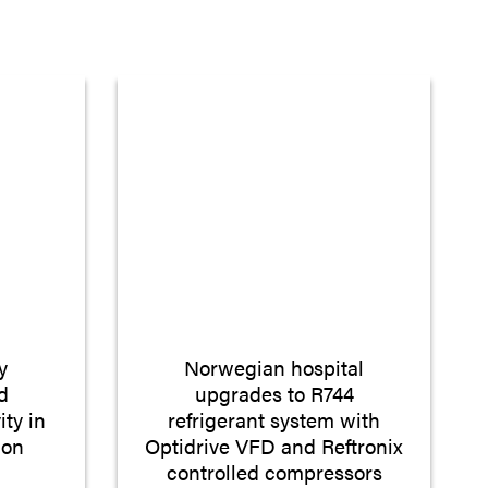
y
Norwegian hospital
d
upgrades to R744
ity in
refrigerant system with
ion
Optidrive VFD and Reftronix
controlled compressors