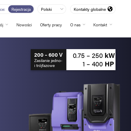
rce
Rejestracja
Polski
Kontakty globalne
ój
Nowości
Oferty pracy
O nas
Kontakt
totliwości
0.75 – 250
kW
200 – 600 V
Zasilanie jedno-
1 – 400
HP
i trójfazowe
zwój