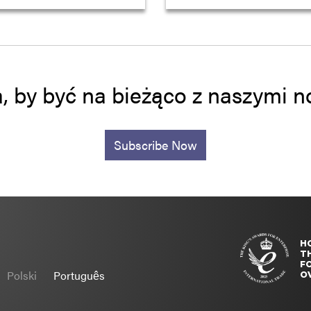
a, by być na bieżąco z naszymi
Subscribe Now
H
T
FO
Polski
Português
O