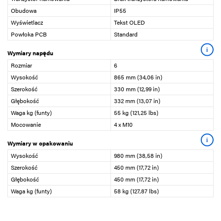
Obudowa
IP55
Wyświetlacz
Tekst OLED
Powłoka PCB
Standard
i
Wymiary napędu
Rozmiar
6
Wysokość
865 mm (34,06 in)
Szerokość
330 mm (12,99 in)
Głębokość
332 mm (13,07 in)
Waga kg (funty)
55 kg (121,25 lbs)
Mocowanie
4 x M10
i
Wymiary w opakowaniu
Wysokość
980 mm (38,58 in)
Szerokość
450 mm (17,72 in)
Głębokość
450 mm (17,72 in)
Waga kg (funty)
58 kg (127,87 lbs)