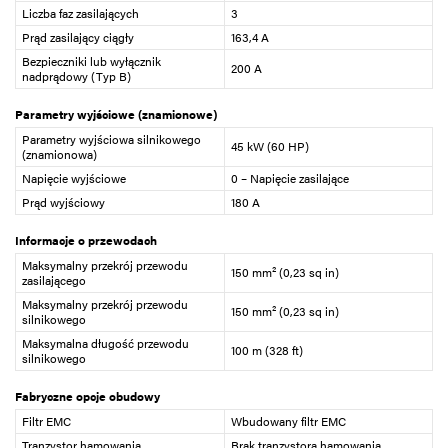
Liczba faz zasilających
3
Prąd zasilający ciągły
163,4 A
Bezpieczniki lub wyłącznik
200 A
nadprądowy (Typ B)
Parametry wyjściowe (znamionowe)
Parametry wyjściowa silnikowego
45 kW (60 HP)
(znamionowa)
Napięcie wyjściowe
0 – Napięcie zasilające
Prąd wyjściowy
180 A
Informacje o przewodach
Maksymalny przekrój przewodu
150 mm² (0,23 sq in)
zasilającego
Maksymalny przekrój przewodu
150 mm² (0,23 sq in)
silnikowego
Maksymalna długość przewodu
100 m (328 ft)
silnikowego
Fabryczne opcje obudowy
Filtr EMC
Wbudowany filtr EMC
Tranzystor hamowania
Brak tranzystora hamowania