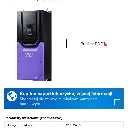
Pobierz PDF
Kup ten napęd lub uzyskaj więcej informacji
Skontaktuj się ze swoim lokalnym partnerem
handlowym
Parametry wejściowe (znamionowe)
Napięcie zasilające
200-240 V