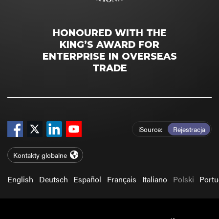
HONOURED WITH THE
KING’S AWARD FOR
ENTERPRISE IN OVERSEAS
TRADE
iSource
Rejestracja
Kontakty globalne
English
Deutsch
Español
Français
Italiano
Polski
Port