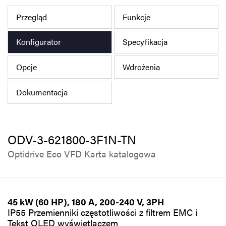
Polityka prywatności
Przegląd
Funkcje
Mapa strony
Konfigurator
Specyfikacja
iSource
Rejestracja
Opcje
Wdrożenia
Dokumentacja
ODV-3-621800-3F1N-TN
Optidrive Eco VFD Karta katalogowa
45 kW (60 HP), 180 A, 200-240 V, 3PH
IP55 Przemienniki częstotliwości z filtrem EMC i
Tekst OLED wyświetlaczem