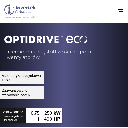
Home
Przemienniki częstot
Przemienniki częstotliwości do pomp
i wentylatorów
Do pobrania
Zrównoważony rozw
Automatyka budynkowa
HVAC
Nowości
Zaawansowane
sterowanie pomp
Oferty pracy
O nas
0.75 – 250
kW
200 – 600 V
Zasilanie jedno-
1 – 400
HP
i trójfazowe
Kontakt