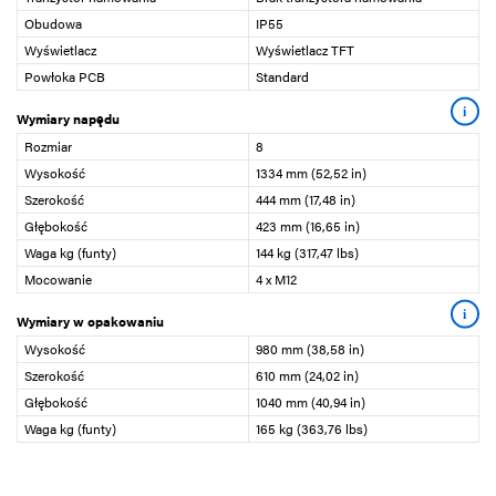
Obudowa
IP55
Wyświetlacz
Wyświetlacz TFT
Powłoka PCB
Standard
i
Wymiary napędu
Rozmiar
8
Wysokość
1334 mm (52,52 in)
Szerokość
444 mm (17,48 in)
Głębokość
423 mm (16,65 in)
Waga kg (funty)
144 kg (317,47 lbs)
Mocowanie
4 x M12
i
Wymiary w opakowaniu
Wysokość
980 mm (38,58 in)
Szerokość
610 mm (24,02 in)
Głębokość
1040 mm (40,94 in)
Waga kg (funty)
165 kg (363,76 lbs)