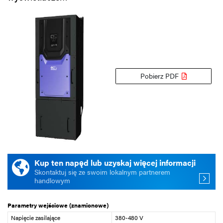
Pobierz PDF
Kup ten napęd lub uzyskaj więcej informacji
Skontaktuj się ze swoim lokalnym partnerem
handlowym
Parametry wejściowe (znamionowe)
Napięcie zasilające
380-480 V