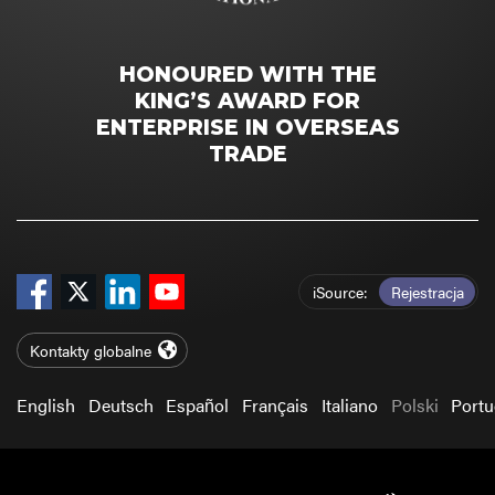
HONOURED WITH THE
KING’S AWARD FOR
ENTERPRISE IN OVERSEAS
TRADE
iSource
Rejestracja
Kontakty globalne
English
Deutsch
Español
Français
Italiano
Polski
Port