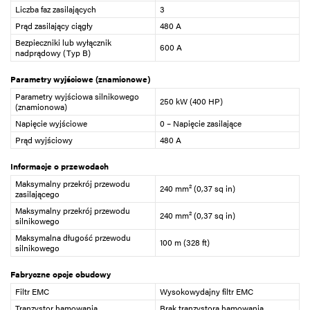
Liczba faz zasilających
3
Prąd zasilający ciągły
480 A
Bezpieczniki lub wyłącznik
600 A
nadprądowy (Typ B)
Parametry wyjściowe (znamionowe)
Parametry wyjściowa silnikowego
250 kW (400 HP)
(znamionowa)
Napięcie wyjściowe
0 – Napięcie zasilające
Prąd wyjściowy
480 A
Informacje o przewodach
Maksymalny przekrój przewodu
240 mm² (0,37 sq in)
zasilającego
Maksymalny przekrój przewodu
240 mm² (0,37 sq in)
silnikowego
Maksymalna długość przewodu
100 m (328 ft)
silnikowego
Fabryczne opcje obudowy
Filtr EMC
Wysokowydajny filtr EMC
Tranzystor hamowania
Brak tranzystora hamowania