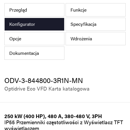
Polityka prywatności
Przegląd
Funkcje
Mapa strony
Konfigurator
Specyfikacja
iSource
Rejestracja
Opcje
Wdrożenia
Dokumentacja
ODV-3-844800-3R1N-MN
Optidrive Eco VFD Karta katalogowa
250 kW (400 HP), 480 A, 380-480 V, 3PH
IP55 Przemienniki częstotliwości z Wyświetlacz TFT
wyświetlaczem