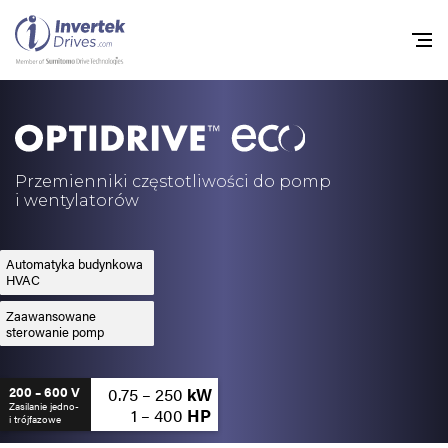
Home
Przemienniki częstot
Przemienniki częstotliwości do pomp
i wentylatorów
Do pobrania
Zrównoważony rozw
Automatyka budynkowa
HVAC
Nowości
Zaawansowane
sterowanie pomp
Oferty pracy
O nas
0.75 – 250
kW
200 – 600 V
Zasilanie jedno-
1 – 400
HP
i trójfazowe
Kontakt