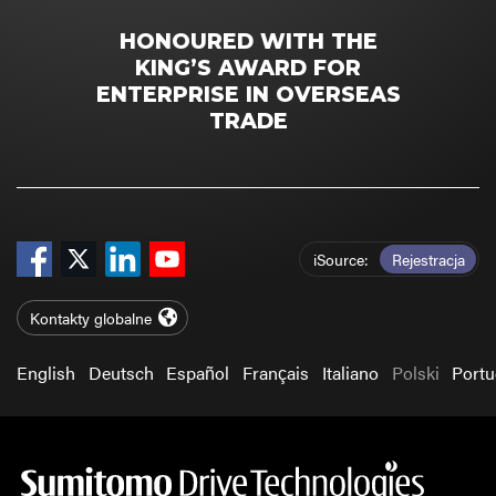
HONOURED WITH THE
KING’S AWARD FOR
ENTERPRISE IN OVERSEAS
TRADE
iSource
Rejestracja
Kontakty globalne
English
Deutsch
Español
Français
Italiano
Polski
Port