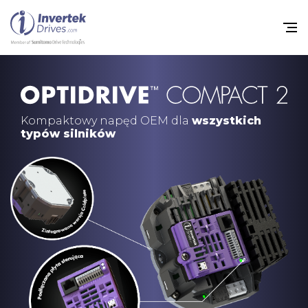
Home
Przemienniki częstot
Kompaktowy napęd OEM dla
wszystkich
typów silników
Do pobrania
Zrównoważony rozw
Nowości
Oferty pracy
O nas
Kontakt