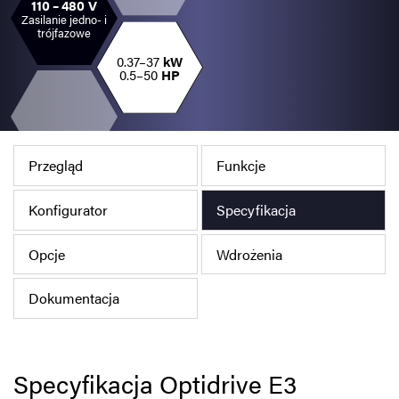
110 – 480 V
Polityka prywatności
Zasilanie jedno- i
trójfazowe
Mapa strony
0.37–37
kW
0.5–50
HP
iSource
Rejestracja
Przegląd
Funkcje
Konfigurator
Specyfikacja
Opcje
Wdrożenia
Dokumentacja
Specyfikacja Optidrive E3