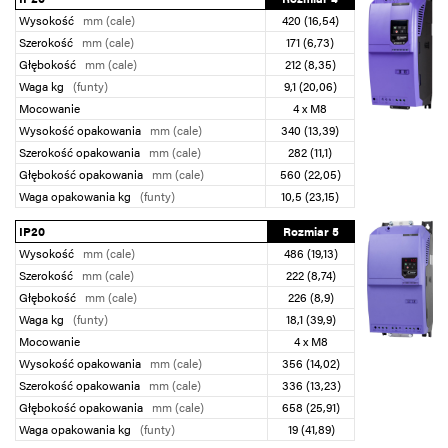
Wysokość
mm (cale)
420 (16,54)
Szerokość
mm (cale)
171 (6,73)
Głębokość
mm (cale)
212 (8,35)
Waga kg
(funty)
9,1 (20,06)
Mocowanie
4 x M8
Wysokość opakowania
mm (cale)
340 (13,39)
Szerokość opakowania
mm (cale)
282 (11,1)
Głębokość opakowania
mm (cale)
560 (22,05)
Waga opakowania kg
(funty)
10,5 (23,15)
IP20
Rozmiar 5
Wysokość
mm (cale)
486 (19,13)
Szerokość
mm (cale)
222 (8,74)
Głębokość
mm (cale)
226 (8,9)
Waga kg
(funty)
18,1 (39,9)
Mocowanie
4 x M8
Wysokość opakowania
mm (cale)
356 (14,02)
Szerokość opakowania
mm (cale)
336 (13,23)
Głębokość opakowania
mm (cale)
658 (25,91)
Waga opakowania kg
(funty)
19 (41,89)