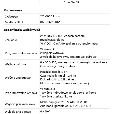
EtherNet/IP
Komunikacja
125–1000 kbps
CANopen
9.6 – 115.2 kbps
Modbus RTU
Specyfikacja wejść/wyjść
24 V DC, 100 mA, Zabezpieczenie
przeciwzwarciowe
Zasilanie
10 V DC, 10 mA do zasilania potencjometru
W sumie 4:
2 wejścia cyfrowe
Programowalne wejścia
2 wejścia hybrydowe, analogowo-cyfrowe
8 – 30 V DC, wewnętrzne lub zewnętrzne zasilanie
Wejścia cyfrowe
Czas reakcji mniej niż 4ms
Rozdzielczość: 12 bit
Czas reakcji: mniej niż 4 ms
Wejścia analogowe
Dokładność: ± 2% zakresu
Możliwość skalowania i kompensacji
W sumie 2:
1 wyjście hybrydowe, analogowo-cyfrowe
Programowalne wyjścia
1 wyjście przekaźnikowe
Maks. napięcie: 250 V AC, 30 V DC
Wyjście przekaźnikowe
Zdolność łączeniowa: 6 A AC, 5 A DC
0 – 10V
Wyjścia analogowe