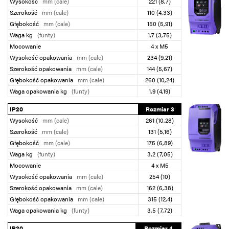
Wysokość
mm (cale)
221 (8,7)
Szerokość
mm (cale)
110 (4,33)
Głębokość
mm (cale)
150 (5,91)
Waga kg
(funty)
1,7 (3,75)
Mocowanie
4 x M5
Wysokość opakowania
mm (cale)
234 (9,21)
Szerokość opakowania
mm (cale)
144 (5,67)
Głębokość opakowania
mm (cale)
260 (10,24)
Waga opakowania kg
(funty)
1,9 (4,19)
IP20
Rozmiar 3
Wysokość
mm (cale)
261 (10,28)
Szerokość
mm (cale)
131 (5,16)
Głębokość
mm (cale)
175 (6,89)
Waga kg
(funty)
3,2 (7,05)
Mocowanie
4 x M5
Wysokość opakowania
mm (cale)
254 (10)
Szerokość opakowania
mm (cale)
162 (6,38)
Głębokość opakowania
mm (cale)
315 (12,4)
Waga opakowania kg
(funty)
3,5 (7,72)
IP20
Rozmiar 4