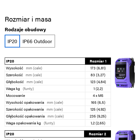
Rozmiar i masa
Rodzaje obudowy
IP20
IP66 Outdoor
IP20
Rozmiar 1
Wysokość
mm (cale)
173 (6,81)
Szerokość
mm (cale)
83 (3,27)
Głębokość
mm (cale)
123 (4,84)
Waga kg
(funty)
1 (2,2)
Mocowanie
4 x M5
Wysokość opakowania
mm (cale)
165 (6,5)
Szerokość opakowania
mm (cale)
125 (4,92)
Głębokość opakowania
mm (cale)
235 (9,25)
Waga opakowania kg
(funty)
1,2 (2,65)
IP20
Rozmiar 2