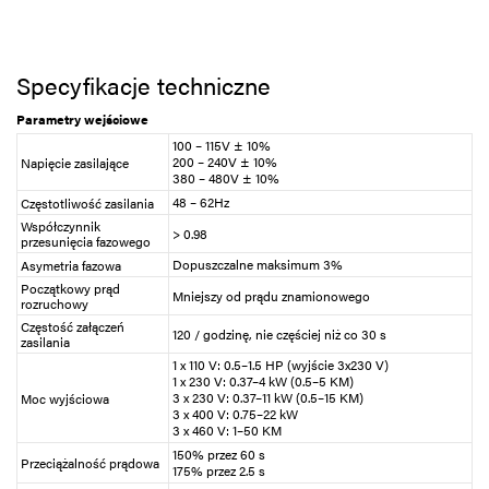
Specyfikacje techniczne
Parametry wejściowe
100 – 115V ± 10%
200 – 240V ± 10%
Napięcie zasilające
380 – 480V ± 10%
48 – 62Hz
Częstotliwość zasilania
Współczynnik
> 0.98
przesunięcia fazowego
Dopuszczalne maksimum 3%
Asymetria fazowa
Początkowy prąd
Mniejszy od prądu znamionowego
rozruchowy
Częstość załączeń
120 / godzinę, nie częściej niż co 30 s
zasilania
1 x 110 V: 0.5–1.5 HP (wyjście 3x230 V)
1 x 230 V: 0.37–4 kW (0.5–5 KM)
3 x 230 V: 0.37–11 kW (0.5–15 KM)
Moc wyjściowa
3 x 400 V: 0.75–22 kW
3 x 460 V: 1–50 KM
150% przez 60 s
Przeciążalność prądowa
175% przez 2.5 s