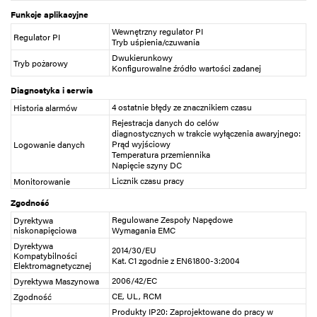
Funkcje aplikacyjne
Wewnętrzny regulator PI
Regulator PI
Tryb uśpienia/czuwania
Dwukierunkowy
Tryb pożarowy
Konfigurowalne źródło wartości zadanej
Diagnostyka i serwis
4 ostatnie błędy ze znacznikiem czasu
Historia alarmów
Rejestracja danych do celów
diagnostycznych w trakcie wyłączenia awaryjnego:
Prąd wyjściowy
Logowanie danych
Temperatura przemiennika
Napięcie szyny DC
Licznik czasu pracy
Monitorowanie
Zgodność
Regulowane Zespoły Napędowe
Dyrektywa
niskonapięciowa
Wymagania EMC
Dyrektywa
2014/30/EU
Kompatybilności
Kat. C1 zgodnie z EN61800-3:2004
Elektromagnetycznej
2006/42/EC
Dyrektywa Maszynowa
CE, UL, RCM
Zgodność
Produkty IP20: Zaprojektowane do pracy w