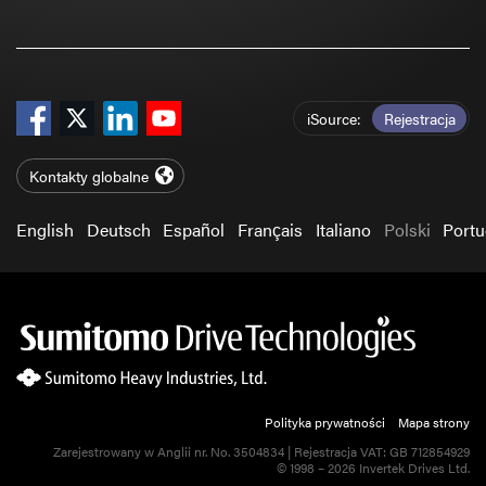
iSource
Rejestracja
Kontakty globalne
English
Deutsch
Español
Français
Italiano
Polski
Port
Polityka prywatności
Mapa strony
Zarejestrowany w Anglii nr. No. 3504834 | Rejestracja VAT: GB 712854929
© 1998 – 2026 Invertek Drives Ltd.