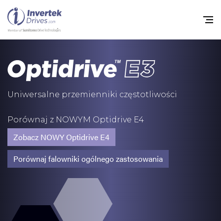
Home
Przemienniki częstot
Uniwersalne przemienniki częstotliwości
Do pobrania
Porównaj z NOWYM Optidrive E4
Zrównoważony rozw
Zobacz NOWY Optidrive E4
Nowości
Porównaj falowniki ogólnego zastosowania
Oferty pracy
O nas
Kontakt