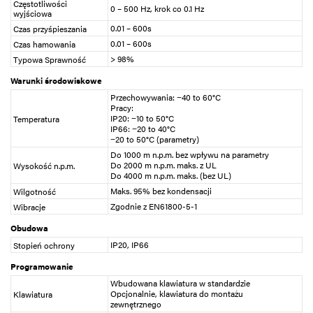
Częstotliwości
0 – 500 Hz, krok co 0.1 Hz
wyjściowa
0.01 – 600s
Czas przyśpieszania
0.01 – 600s
Czas hamowania
> 98%
Typowa Sprawność
Warunki środowiskowe
Przechowywania: −40 to 60°C
Pracy:
IP20: −10 to 50°C
Temperatura
IP66: −20 to 40°C
−20 to 50°C (parametry)
Do 1000 m n.p.m. bez wpływu na parametry
Do 2000 m n.p.m. maks. z UL
Wysokość n.p.m.
Do 4000 m n.p.m. maks. (bez UL)
Maks. 95% bez kondensacji
Wilgotność
Zgodnie z EN61800-5-1
Wibracje
Obudowa
IP20, IP66
Stopień ochrony
Programowanie
Wbudowana klawiatura w standardzie
Opcjonalnie, klawiatura do montażu
Klawiatura
zewnętrznego