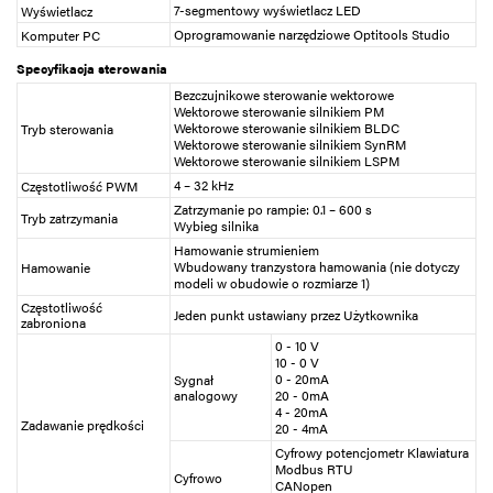
7-segmentowy wyświetlacz LED
Wyświetlacz
Oprogramowanie narzędziowe Optitools Studio
Komputer PC
Specyfikacja sterowania
Bezczujnikowe sterowanie wektorowe
Wektorowe sterowanie silnikiem PM
Wektorowe sterowanie silnikiem BLDC
Tryb sterowania
Wektorowe sterowanie silnikiem SynRM
Wektorowe sterowanie silnikiem LSPM
4 – 32 kHz
Częstotliwość PWM
Zatrzymanie po rampie: 0.1 – 600 s
Tryb zatrzymania
Wybieg silnika
Hamowanie strumieniem
Wbudowany tranzystora hamowania (nie dotyczy
Hamowanie
modeli w obudowie o rozmiarze 1)
Częstotliwość
Jeden punkt ustawiany przez Użytkownika
zabroniona
0 - 10 V
10 - 0 V
0 - 20mA
Sygnał
analogowy
20 - 0mA
4 - 20mA
Zadawanie prędkości
20 - 4mA
Cyfrowy potencjometr Klawiatura
Modbus RTU
Cyfrowo
CANopen