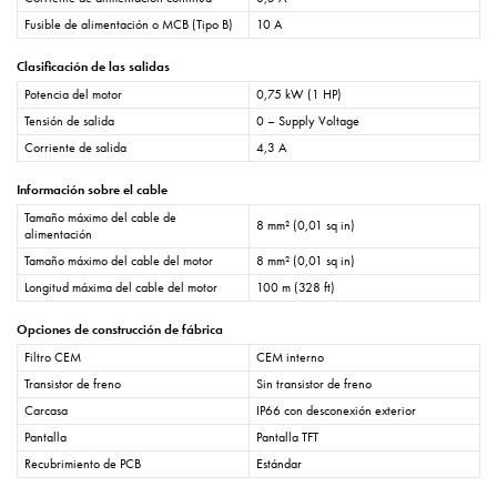
Fusible de alimentación o MCB (Tipo B)
10 A
Clasificación de las salidas
Potencia del motor
0,75 kW (1 HP)
Tensión de salida
0 – Supply Voltage
Corriente de salida
4,3 A
Información sobre el cable
Tamaño máximo del cable de
8 mm² (0,01 sq in)
alimentación
Tamaño máximo del cable del motor
8 mm² (0,01 sq in)
Longitud máxima del cable del motor
100 m (328 ft)
Opciones de construcción de fábrica
Filtro CEM
CEM interno
Transistor de freno
Sin transistor de freno
Carcasa
IP66 con desconexión exterior
Pantalla
Pantalla TFT
Recubrimiento de PCB
Estándar