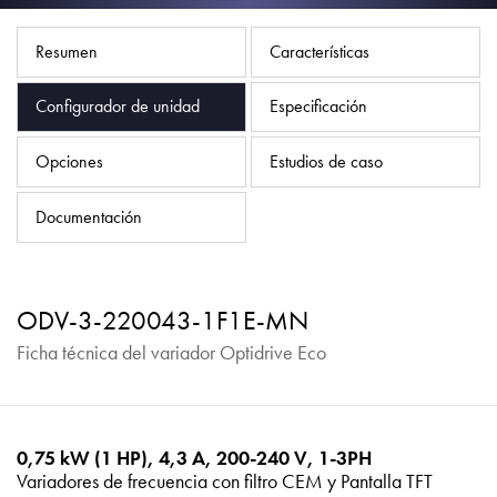
Política de privacidad
Mapa del sitio
Resumen
Características
iSource
Acceso
Configurador de unidad
Especificación
Opciones
Estudios de caso
Documentación
ODV-3-220043-1F1E-MN
Ficha técnica del variador Optidrive Eco
0,75 kW (1 HP), 4,3 A, 200-240 V, 1-3PH
Variadores de frecuencia con filtro CEM y Pantalla TFT