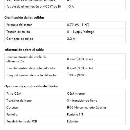
Fusible de alimentación o MCB (Tipo B)
10 A
Clasificación de las salidas
Potencia del motor
0,75 kW (1 HP)
Tensión de salida
0 – Supply Voltage
Corriente de salida
2,2 A
Información sobre el cable
Tamaño máximo del cable de
8 mm² (0,01 sq in)
alimentación
Tamaño máximo del cable del motor
8 mm² (0,01 sq in)
Longitud máxima del cable del motor
100 m (328 ft)
Opciones de construcción de fábrica
Filtro CEM
CEM interno
Transistor de freno
Sin transistor de freno
Carcasa
IP66 No conmutado Exterior
Pantalla
Pantalla TFT
Recubrimiento de PCB
Estándar