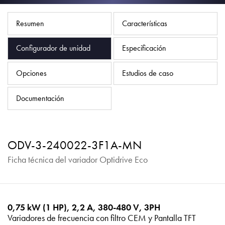
Política de privacidad
Mapa del sitio
Resumen
Características
iSource
Acceso
Configurador de unidad
Especificación
Opciones
Estudios de caso
Documentación
ODV-3-240022-3F1A-MN
Ficha técnica del variador Optidrive Eco
0,75 kW (1 HP), 2,2 A, 380-480 V, 3PH
Variadores de frecuencia con filtro CEM y Pantalla TFT