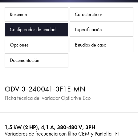
Política de privacidad
Mapa del sitio
Resumen
Características
iSource
Acceso
Configurador de unidad
Especificación
Opciones
Estudios de caso
Documentación
ODV-3-240041-3F1E-MN
Ficha técnica del variador Optidrive Eco
1,5 kW (2 HP), 4,1 A, 380-480 V, 3PH
Variadores de frecuencia con filtro CEM y Pantalla TFT