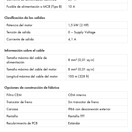
Fusible de alimentación o MCB (Tipo B)
10 A
Clasificación de las salidas
Potencia del motor
1,5 kW (2 HP)
Tensión de salida
0 – Supply Voltage
Corriente de salida
4,1 A
Información sobre el cable
Tamaño máximo del cable de
8 mm² (0,01 sq in)
alimentación
Tamaño máximo del cable del motor
8 mm² (0,01 sq in)
Longitud máxima del cable del motor
100 m (328 ft)
Opciones de construcción de fábrica
Filtro CEM
CEM interno
Transistor de freno
Sin transistor de freno
Carcasa
IP66 con desconexión exterior
Pantalla
Pantalla TFT
Recubrimiento de PCB
Estándar