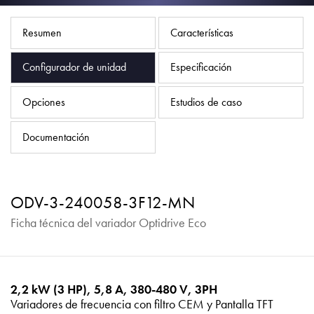
Política de privacidad
Mapa del sitio
Resumen
Características
iSource
Acceso
Configurador de unidad
Especificación
Opciones
Estudios de caso
Documentación
ODV-3-240058-3F12-MN
Ficha técnica del variador Optidrive Eco
2,2 kW (3 HP), 5,8 A, 380-480 V, 3PH
Variadores de frecuencia con filtro CEM y Pantalla TFT