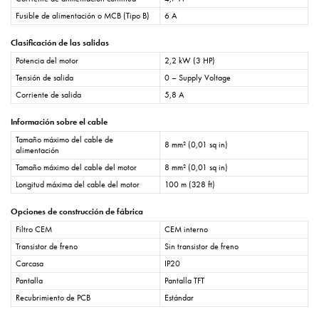
Fusible de alimentación o MCB (Tipo B)
6 A
Clasificación de las salidas
Potencia del motor
2,2 kW (3 HP)
Tensión de salida
0 – Supply Voltage
Corriente de salida
5,8 A
Información sobre el cable
Tamaño máximo del cable de
8 mm² (0,01 sq in)
alimentación
Tamaño máximo del cable del motor
8 mm² (0,01 sq in)
Longitud máxima del cable del motor
100 m (328 ft)
Opciones de construcción de fábrica
Filtro CEM
CEM interno
Transistor de freno
Sin transistor de freno
Carcasa
IP20
Pantalla
Pantalla TFT
Recubrimiento de PCB
Estándar