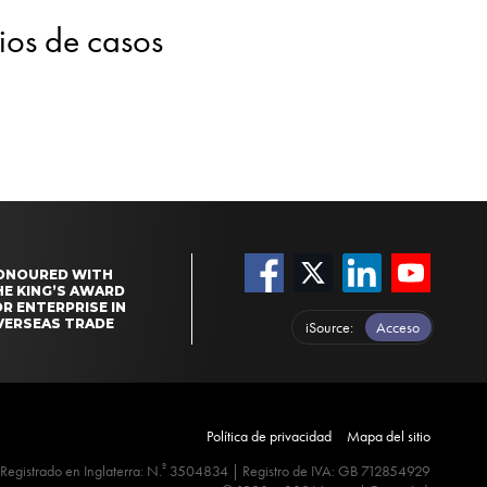
dios de casos
ONOURED WITH
HE KING’S AWARD
R ENTERPRISE IN
VERSEAS TRADE
iSource
Acceso
Política de privacidad
Mapa del sitio
º
Registrado en Inglaterra: N.
3504834 | Registro de IVA: GB 712854929