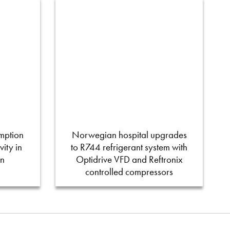
mption
Norwegian hospital upgrades
ity in
to R744 refrigerant system with
on
Optidrive VFD and Reftronix
controlled compressors