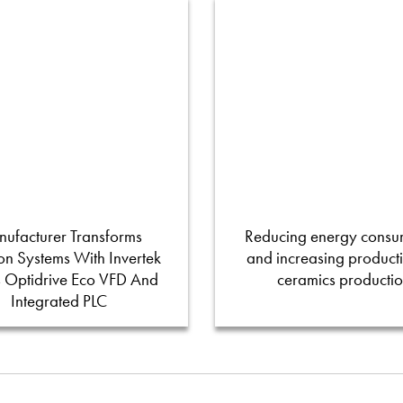
ufacturer Transforms
Reducing energy consu
tion Systems With Invertek
and increasing productiv
s Optidrive Eco VFD And
ceramics producti
Integrated PLC