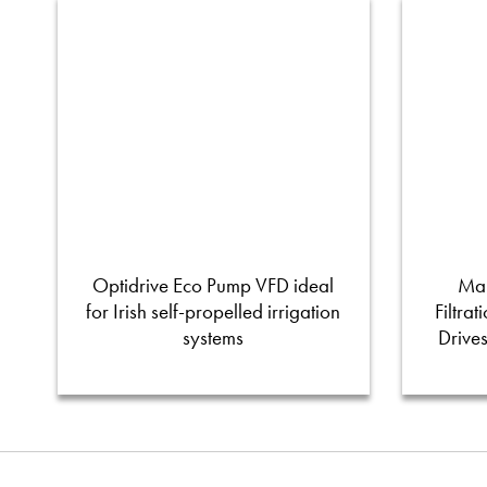
Optidrive Eco Pump VFD ideal
Man
for Irish self-propelled irrigation
Filtra
systems
Drive