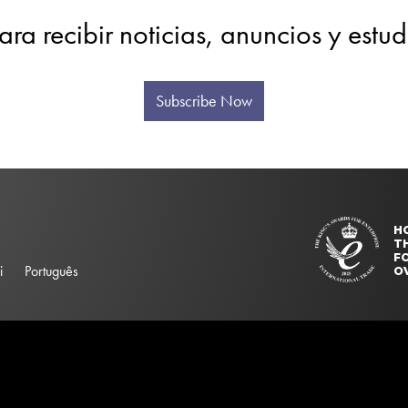
ara recibir noticias, anuncios y estu
Subscribe Now
H
T
FO
i
Português
O