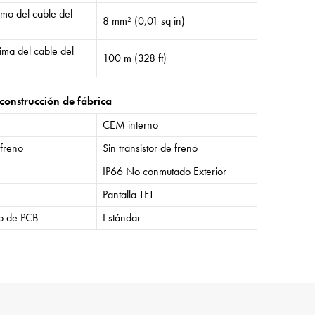
mo del cable del
8 mm² (0,01 sq in)
ima del cable del
100 m (328 ft)
construcción de fábrica
CEM interno
 freno
Sin transistor de freno
IP66 No conmutado Exterior
Pantalla TFT
o de PCB
Estándar