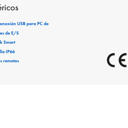
éricos
 conexión USB para PC de
es de E/S
ck Smart
lla IP66
os remotos