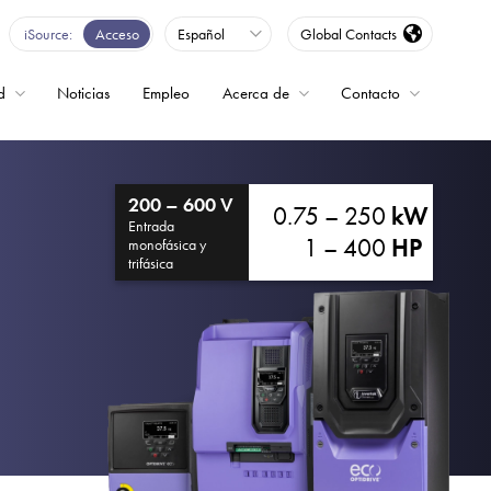
iSource
Acceso
Español
Global Contacts
d
Noticias
Empleo
Acerca de
Contacto
encia
200 – 600 V
0.75 – 250
kW
Entrada
1 – 400
HP
monofásica y
trifásica