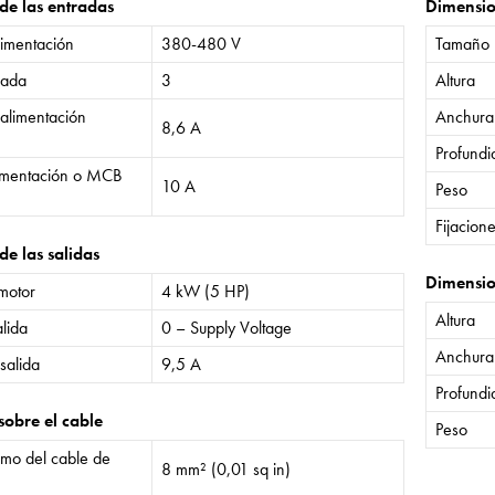
 de las entradas
Dimensi
limentación
380-480 V
Tamaño
rada
3
Altura
 alimentación
Anchura
8,6 A
Profund
limentación o MCB
10 A
Peso
Fijacion
de las salidas
Dimensio
 motor
4 kW (5 HP)
Altura
lida
0 – Supply Voltage
Anchura
salida
9,5 A
Profund
sobre el cable
Peso
mo del cable de
8 mm² (0,01 sq in)