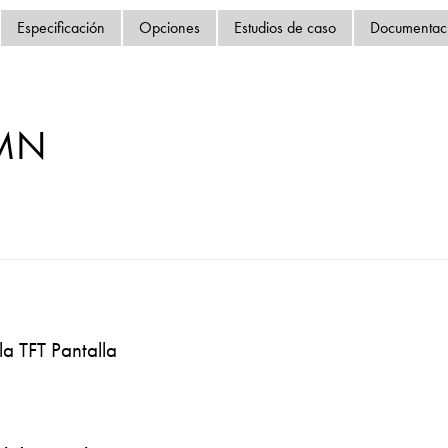
Política de privacida
Especificación
Opciones
Estudios de caso
Documentac
Mapa del sitio
iSource
Acceso
-MN
la TFT Pantalla