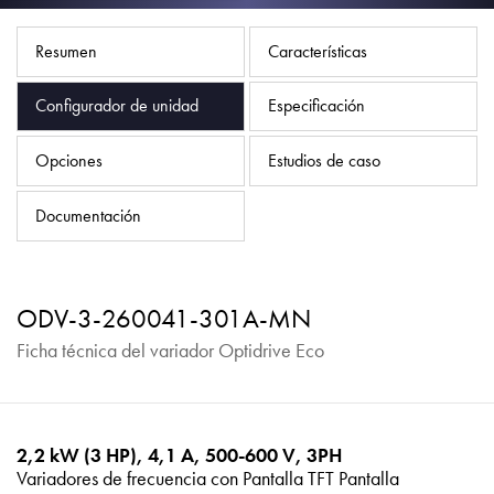
Política de privacidad
Mapa del sitio
Resumen
Características
iSource
Acceso
Configurador de unidad
Especificación
Opciones
Estudios de caso
Documentación
ODV-3-260041-301A-MN
Ficha técnica del variador Optidrive Eco
2,2 kW (3 HP), 4,1 A, 500-600 V, 3PH
Variadores de frecuencia con Pantalla TFT Pantalla