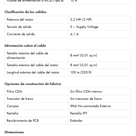
Fusible de alimentación o MCB (Tipo B)
10 A
Clasificación de las salidas
Potencia del motor
2,2 kW (3 HP)
Tensión de salida
0 – Supply Voltage
Corriente de salida
4,1 A
Información sobre el cable
Tamaño máximo del cable de
8 mm² (0,01 sq in)
alimentación
Tamaño máximo del cable del motor
8 mm² (0,01 sq in)
Longitud máxima del cable del motor
100 m (328 ft)
Opciones de construcción de fábrica
Filtro CEM
Sin filtro CEM interno
Transistor de freno
Sin transistor de freno
Carcasa
IP66 No conmutado Exterior
Pantalla
Pantalla TFT
Recubrimiento de PCB
Estándar
Dimensiones