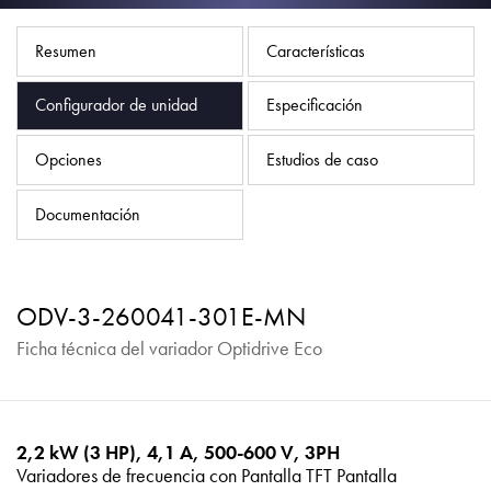
Política de privacidad
Mapa del sitio
Resumen
Características
iSource
Acceso
Configurador de unidad
Especificación
Opciones
Estudios de caso
Documentación
ODV-3-260041-301E-MN
Ficha técnica del variador Optidrive Eco
2,2 kW (3 HP), 4,1 A, 500-600 V, 3PH
Variadores de frecuencia con Pantalla TFT Pantalla