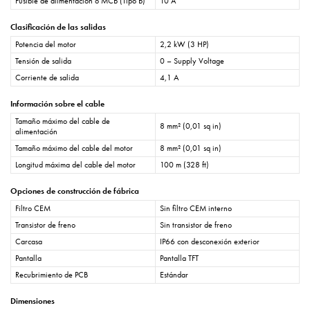
Fusible de alimentación o MCB (Tipo B)
10 A
Clasificación de las salidas
Potencia del motor
2,2 kW (3 HP)
Tensión de salida
0 – Supply Voltage
Corriente de salida
4,1 A
Información sobre el cable
Tamaño máximo del cable de
8 mm² (0,01 sq in)
alimentación
Tamaño máximo del cable del motor
8 mm² (0,01 sq in)
Longitud máxima del cable del motor
100 m (328 ft)
Opciones de construcción de fábrica
Filtro CEM
Sin filtro CEM interno
Transistor de freno
Sin transistor de freno
Carcasa
IP66 con desconexión exterior
Pantalla
Pantalla TFT
Recubrimiento de PCB
Estándar
Dimensiones