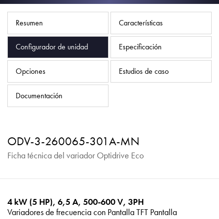
Política de privacidad
Mapa del sitio
Resumen
Características
iSource
Acceso
Configurador de unidad
Especificación
Opciones
Estudios de caso
Documentación
ODV-3-260065-301A-MN
Ficha técnica del variador Optidrive Eco
4 kW (5 HP), 6,5 A, 500-600 V, 3PH
Variadores de frecuencia con Pantalla TFT Pantalla