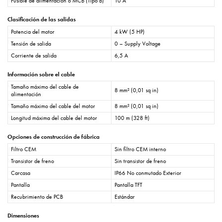
Fusible de alimentación o MCB (Tipo B)
10 A
Clasificación de las salidas
Potencia del motor
4 kW (5 HP)
Tensión de salida
0 – Supply Voltage
Corriente de salida
6,5 A
Información sobre el cable
Tamaño máximo del cable de
8 mm² (0,01 sq in)
alimentación
Tamaño máximo del cable del motor
8 mm² (0,01 sq in)
Longitud máxima del cable del motor
100 m (328 ft)
Opciones de construcción de fábrica
Filtro CEM
Sin filtro CEM interno
Transistor de freno
Sin transistor de freno
Carcasa
IP66 No conmutado Exterior
Pantalla
Pantalla TFT
Recubrimiento de PCB
Estándar
Dimensiones