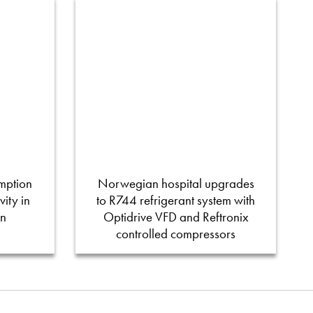
mption
Norwegian hospital upgrades
ity in
to R744 refrigerant system with
on
Optidrive VFD and Reftronix
controlled compressors