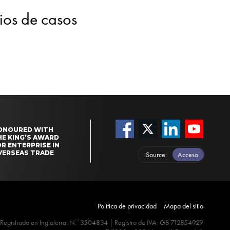
dios de casos
ONOURED WITH
HE KING’S AWARD
R ENTERPRISE IN
VERSEAS TRADE
iSource
Acceso
Política de privacidad
Mapa del sitio
º
Registrado en Inglaterra: N.
3504834 | Registro de IVA: GB 712854929