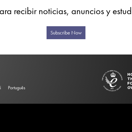
ara recibir noticias, anuncios y estu
Subscribe Now
H
T
FO
i
Português
O