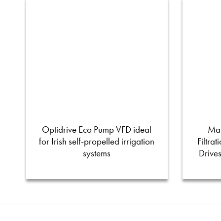
Optidrive Eco Pump VFD ideal
Man
for Irish self-propelled irrigation
Filtra
systems
Drive