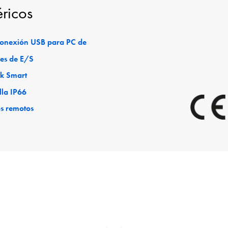
éricos
 conexión USB para PC de
es de E/S
ck Smart
lla IP66
os remotos