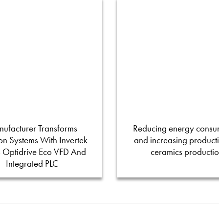
ufacturer Transforms
Reducing energy consu
tion Systems With Invertek
and increasing productiv
s Optidrive Eco VFD And
ceramics producti
Integrated PLC