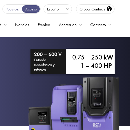
iSource
Acceso
Español
Global Contacts
d
Noticias
Empleo
Acerca de
Contacto
encia
200 – 600 V
0.75 – 250
kW
Entrada
1 – 400
HP
monofásica y
trifásica