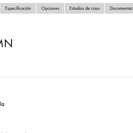
Política de privacida
Especificación
Opciones
Estudios de caso
Documentac
Mapa del sitio
iSource
Acceso
MN
la