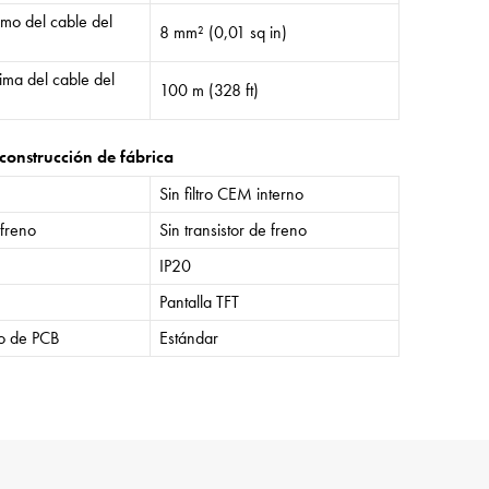
mo del cable del
8 mm² (0,01 sq in)
ima del cable del
100 m (328 ft)
construcción de fábrica
Sin filtro CEM interno
 freno
Sin transistor de freno
IP20
Pantalla TFT
o de PCB
Estándar