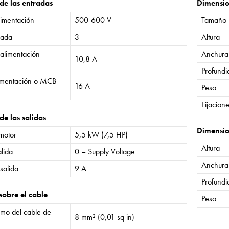
 de las entradas
Dimensi
limentación
500-600 V
Tamaño
rada
3
Altura
 alimentación
Anchura
10,8 A
Profund
limentación o MCB
16 A
Peso
Fijacion
de las salidas
Dimensio
 motor
5,5 kW (7,5 HP)
Altura
lida
0 – Supply Voltage
Anchura
salida
9 A
Profund
sobre el cable
Peso
mo del cable de
8 mm² (0,01 sq in)