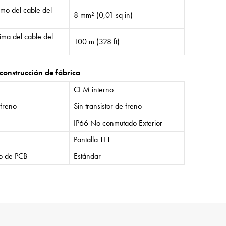
mo del cable del
8 mm² (0,01 sq in)
ima del cable del
100 m (328 ft)
construcción de fábrica
CEM interno
 freno
Sin transistor de freno
IP66 No conmutado Exterior
Pantalla TFT
o de PCB
Estándar