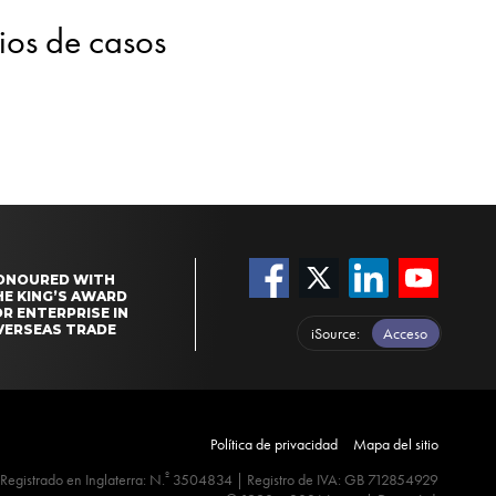
dios de casos
ONOURED WITH
HE KING’S AWARD
R ENTERPRISE IN
VERSEAS TRADE
iSource
Acceso
Política de privacidad
Mapa del sitio
º
Registrado en Inglaterra: N.
3504834 | Registro de IVA: GB 712854929