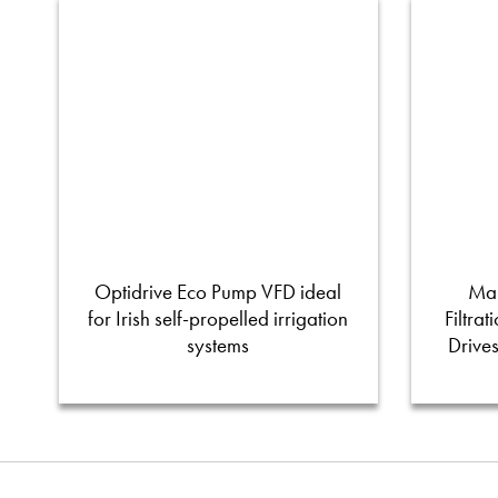
Optidrive Eco Pump VFD ideal
Man
for Irish self-propelled irrigation
Filtra
systems
Drive