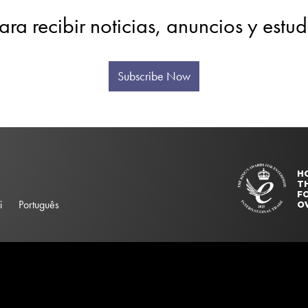
ara recibir noticias, anuncios y estu
Subscribe Now
H
T
FO
i
Português
O