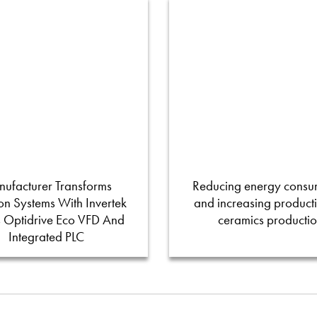
ufacturer Transforms
Reducing energy consu
tion Systems With Invertek
and increasing productiv
s Optidrive Eco VFD And
ceramics producti
Integrated PLC