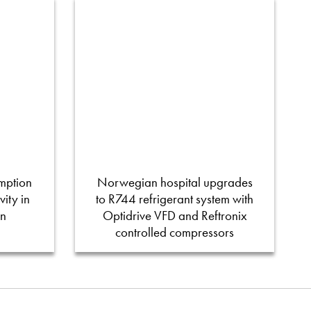
mption
Norwegian hospital upgrades
ity in
to R744 refrigerant system with
on
Optidrive VFD and Reftronix
controlled compressors