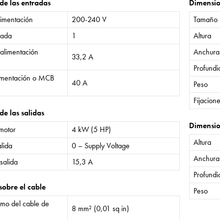
 de las entradas
Dimensi
limentación
200-240 V
Tamaño
rada
1
Altura
 alimentación
Anchura
33,2 A
Profund
limentación o MCB
40 A
Peso
Fijacion
de las salidas
Dimensio
 motor
4 kW (5 HP)
Altura
lida
0 – Supply Voltage
Anchura
salida
15,3 A
Profund
sobre el cable
Peso
mo del cable de
8 mm² (0,01 sq in)