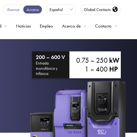
iSource
Acceso
Español
Global Contacts
d
Noticias
Empleo
Acerca de
Contacto
encia
200 – 600 V
0.75 – 250
kW
Entrada
1 – 400
HP
monofásica y
trifásica