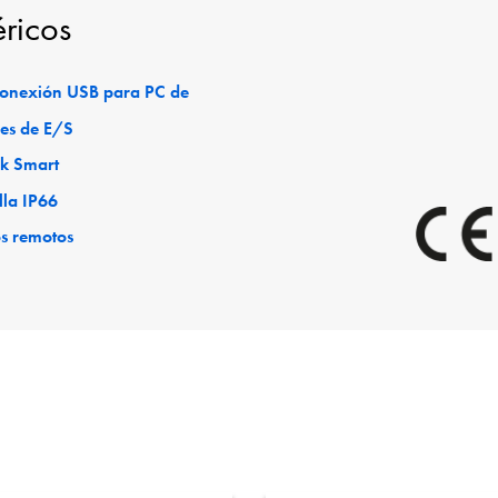
éricos
 conexión USB para PC de
es de E/S
ck Smart
lla IP66
os remotos