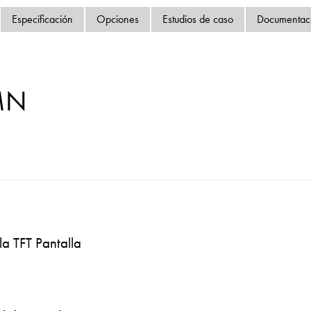
Política de privacida
Especificación
Opciones
Estudios de caso
Documentac
Mapa del sitio
iSource
Acceso
MN
la TFT Pantalla