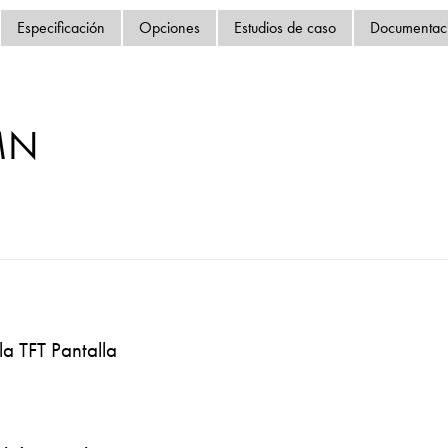
Política de privacida
Especificación
Opciones
Estudios de caso
Documentac
Mapa del sitio
iSource
Acceso
MN
la TFT Pantalla