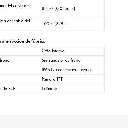
mo del cable del
8 mm² (0,01 sq in)
ima del cable del
100 m (328 ft)
construcción de fábrica
CEM interno
 freno
Sin transistor de freno
IP66 No conmutado Exterior
Pantalla TFT
o de PCB
Estándar