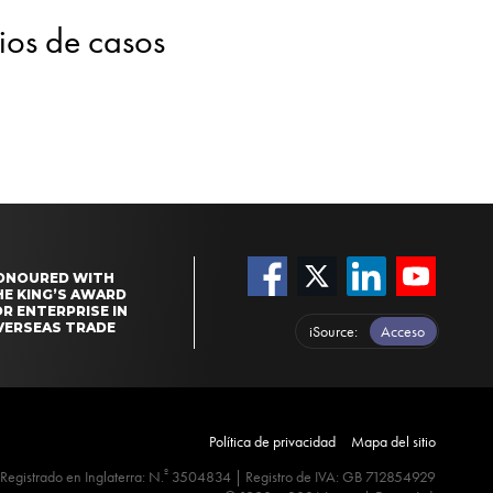
dios de casos
ONOURED WITH
HE KING’S AWARD
R ENTERPRISE IN
VERSEAS TRADE
iSource
Acceso
Política de privacidad
Mapa del sitio
º
Registrado en Inglaterra: N.
3504834 | Registro de IVA: GB 712854929