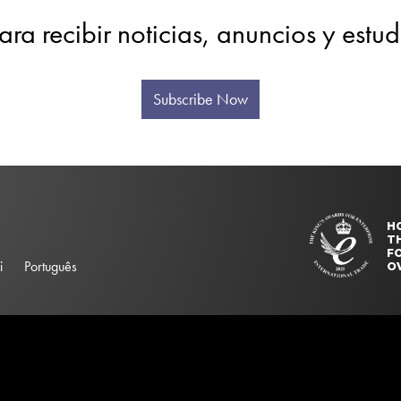
ara recibir noticias, anuncios y estu
Subscribe Now
H
T
FO
i
Português
O