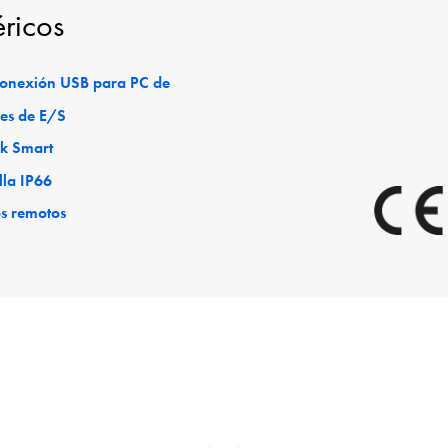
éricos
 conexión USB para PC de
es de E/S
ck Smart
lla IP66
os remotos