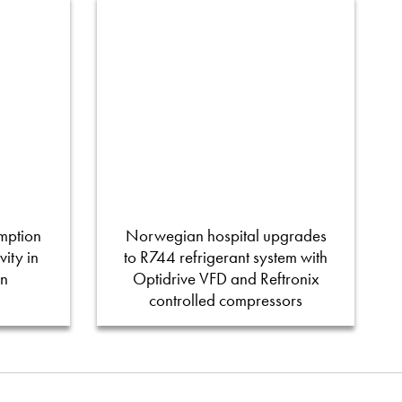
mption
Norwegian hospital upgrades
ity in
to R744 refrigerant system with
on
Optidrive VFD and Reftronix
controlled compressors