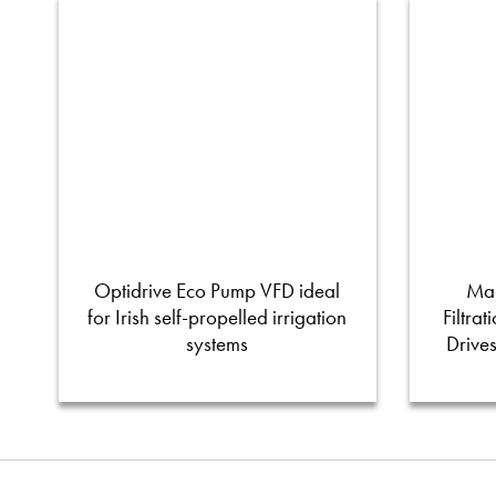
Optidrive Eco Pump VFD ideal
Man
for Irish self-propelled irrigation
Filtra
systems
Drive