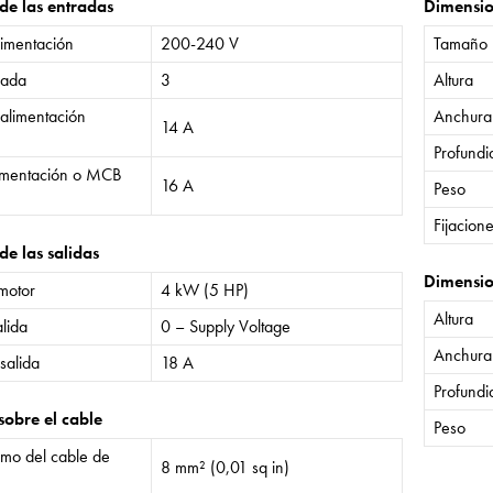
 de las entradas
Dimensi
limentación
200-240 V
Tamaño
rada
3
Altura
 alimentación
Anchura
14 A
Profund
limentación o MCB
16 A
Peso
Fijacion
de las salidas
Dimensio
 motor
4 kW (5 HP)
Altura
lida
0 – Supply Voltage
Anchura
salida
18 A
Profund
sobre el cable
Peso
mo del cable de
8 mm² (0,01 sq in)