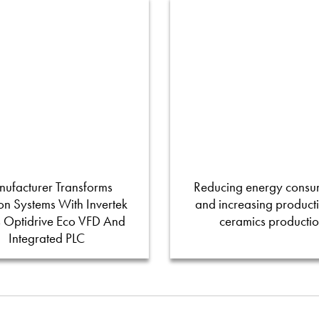
ufacturer Transforms
Reducing energy consu
tion Systems With Invertek
and increasing productiv
s Optidrive Eco VFD And
ceramics producti
Integrated PLC