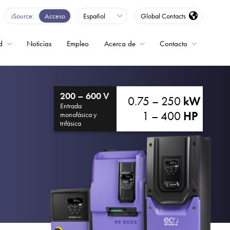
iSource
Acceso
Español
Global Contacts
d
Noticias
Empleo
Acerca de
Contacto
encia
200 – 600 V
0.75 – 250
kW
Entrada
1 – 400
HP
monofásica y
trifásica