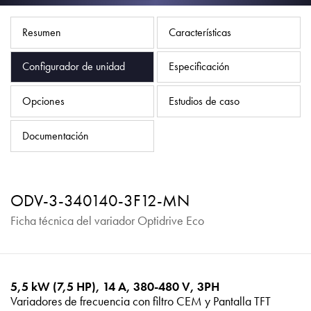
Política de privacidad
Mapa del sitio
Resumen
Características
iSource
Acceso
Configurador de unidad
Especificación
Opciones
Estudios de caso
Documentación
ODV-3-340140-3F12-MN
Ficha técnica del variador Optidrive Eco
5,5 kW (7,5 HP), 14 A, 380-480 V, 3PH
Variadores de frecuencia con filtro CEM y Pantalla TFT