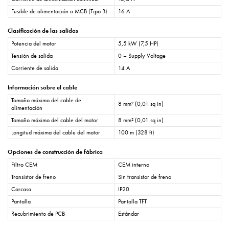
Fusible de alimentación o MCB (Tipo B)
16 A
Clasificación de las salidas
Potencia del motor
5,5 kW (7,5 HP)
Tensión de salida
0 – Supply Voltage
Corriente de salida
14 A
Información sobre el cable
Tamaño máximo del cable de
8 mm² (0,01 sq in)
alimentación
Tamaño máximo del cable del motor
8 mm² (0,01 sq in)
Longitud máxima del cable del motor
100 m (328 ft)
Opciones de construcción de fábrica
Filtro CEM
CEM interno
Transistor de freno
Sin transistor de freno
Carcasa
IP20
Pantalla
Pantalla TFT
Recubrimiento de PCB
Estándar