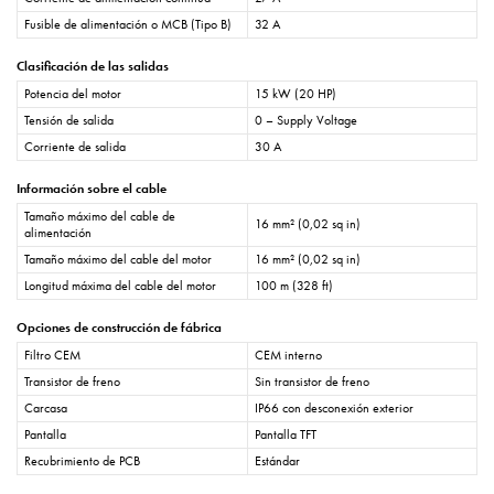
Fusible de alimentación o MCB (Tipo B)
32 A
Clasificación de las salidas
Potencia del motor
15 kW (20 HP)
Tensión de salida
0 – Supply Voltage
Corriente de salida
30 A
Información sobre el cable
Tamaño máximo del cable de
16 mm² (0,02 sq in)
alimentación
Tamaño máximo del cable del motor
16 mm² (0,02 sq in)
Longitud máxima del cable del motor
100 m (328 ft)
Opciones de construcción de fábrica
Filtro CEM
CEM interno
Transistor de freno
Sin transistor de freno
Carcasa
IP66 con desconexión exterior
Pantalla
Pantalla TFT
Recubrimiento de PCB
Estándar