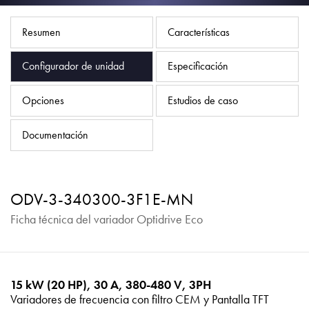
Política de privacidad
Mapa del sitio
Resumen
Características
iSource
Acceso
Configurador de unidad
Especificación
Opciones
Estudios de caso
Documentación
ODV-3-340300-3F1E-MN
Ficha técnica del variador Optidrive Eco
15 kW (20 HP), 30 A, 380-480 V, 3PH
Variadores de frecuencia con filtro CEM y Pantalla TFT