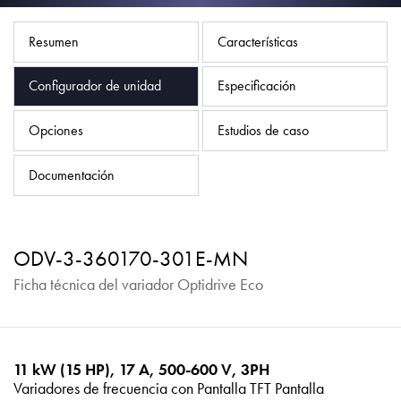
Política de privacidad
Mapa del sitio
Resumen
Características
iSource
Acceso
Configurador de unidad
Especificación
Opciones
Estudios de caso
Documentación
ODV-3-360170-301E-MN
Ficha técnica del variador Optidrive Eco
11 kW (15 HP), 17 A, 500-600 V, 3PH
Variadores de frecuencia con Pantalla TFT Pantalla