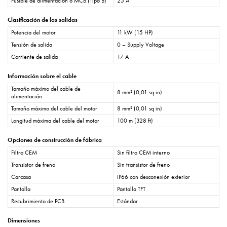
Fusible de alimentación o MCB (Tipo B)
25 A
Clasificación de las salidas
Potencia del motor
11 kW (15 HP)
Tensión de salida
0 – Supply Voltage
Corriente de salida
17 A
Información sobre el cable
Tamaño máximo del cable de
8 mm² (0,01 sq in)
alimentación
Tamaño máximo del cable del motor
8 mm² (0,01 sq in)
Longitud máxima del cable del motor
100 m (328 ft)
Opciones de construcción de fábrica
Filtro CEM
Sin filtro CEM interno
Transistor de freno
Sin transistor de freno
Carcasa
IP66 con desconexión exterior
Pantalla
Pantalla TFT
Recubrimiento de PCB
Estándar
Dimensiones