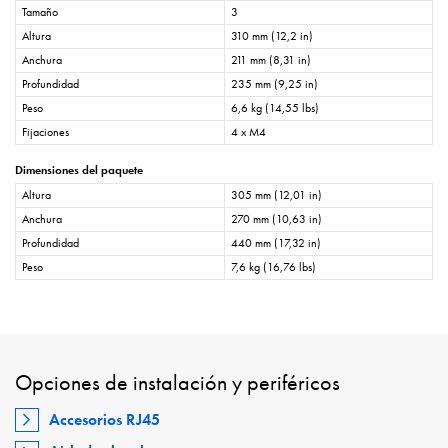
Tamaño
3
Altura
310 mm (12,2 in)
Anchura
211 mm (8,31 in)
Profundidad
235 mm (9,25 in)
Peso
6,6 kg (14,55 lbs)
Fijaciones
4 x M4
Dimensiones del paquete
Altura
305 mm (12,01 in)
Anchura
270 mm (10,63 in)
Profundidad
440 mm (17,32 in)
Peso
7,6 kg (16,76 lbs)
Opciones de instalación y periféricos
Accesorios RJ45