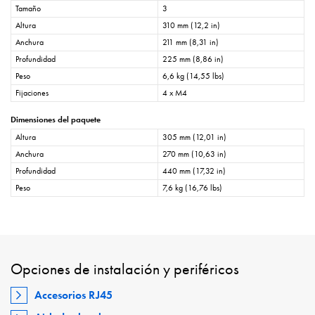
Tamaño
3
Altura
310 mm (12,2 in)
Anchura
211 mm (8,31 in)
Profundidad
225 mm (8,86 in)
Peso
6,6 kg (14,55 lbs)
Fijaciones
4 x M4
Dimensiones del paquete
Altura
305 mm (12,01 in)
Anchura
270 mm (10,63 in)
Profundidad
440 mm (17,32 in)
Peso
7,6 kg (16,76 lbs)
Opciones de instalación y periféricos
Accesorios RJ45