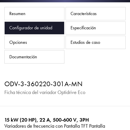
Política de privacidad
Mapa del sitio
Resumen
Características
iSource
Acceso
Configurador de unidad
Especificación
Opciones
Estudios de caso
Documentación
ODV-3-360220-301A-MN
Ficha técnica del variador Optidrive Eco
15 kW (20 HP), 22 A, 500-600 V, 3PH
Variadores de frecuencia con Pantalla TFT Pantalla