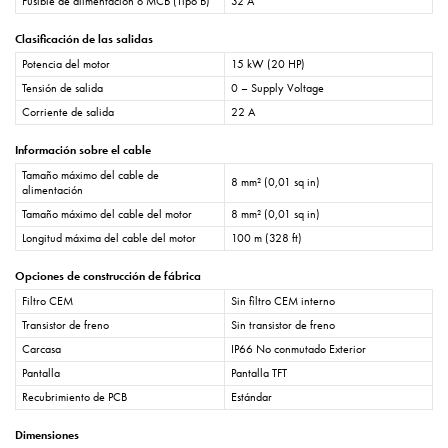
Fusible de alimentación o MCB (Tipo B)
32 A
Clasificación de las salidas
Potencia del motor
15 kW (20 HP)
Tensión de salida
0 – Supply Voltage
Corriente de salida
22 A
Información sobre el cable
Tamaño máximo del cable de
8 mm² (0,01 sq in)
alimentación
Tamaño máximo del cable del motor
8 mm² (0,01 sq in)
Longitud máxima del cable del motor
100 m (328 ft)
Opciones de construcción de fábrica
Filtro CEM
Sin filtro CEM interno
Transistor de freno
Sin transistor de freno
Carcasa
IP66 No conmutado Exterior
Pantalla
Pantalla TFT
Recubrimiento de PCB
Estándar
Dimensiones