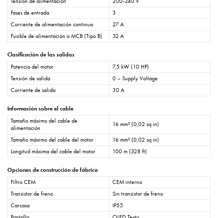
Tensión de alimentación
200-240 V
Fases de entrada
3
Corriente de alimentación continua
27 A
Fusible de alimentación o MCB (Tipo B)
32 A
Clasificación de las salidas
Potencia del motor
7,5 kW (10 HP)
Tensión de salida
0 – Supply Voltage
Corriente de salida
30 A
Información sobre el cable
Tamaño máximo del cable de
16 mm² (0,02 sq in)
alimentación
Tamaño máximo del cable del motor
16 mm² (0,02 sq in)
Longitud máxima del cable del motor
100 m (328 ft)
Opciones de construcción de fábrica
Filtro CEM
CEM interno
Transistor de freno
Sin transistor de freno
Carcasa
IP55
Pantalla
OLED Texto