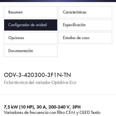
Política de privacidad
Mapa del sitio
Resumen
Características
iSource
Acceso
Configurador de unidad
Especificación
Opciones
Estudios de caso
Documentación
ODV-3-420300-3F1N-TN
Ficha técnica del variador Optidrive Eco
7,5 kW (10 HP), 30 A, 200-240 V, 3PH
Variadores de frecuencia con filtro CEM y OLED Texto